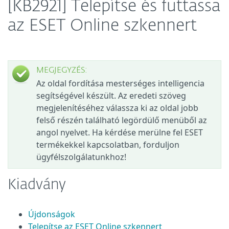
[KB2921] Telepítse és futtassa
az ESET Online szkennert
MEGJEGYZÉS:
Az oldal fordítása mesterséges intelligencia
segítségével készült. Az eredeti szöveg
megjelenítéséhez válassza ki az oldal jobb
felső részén található legördülő menüből az
angol nyelvet. Ha kérdése merülne fel ESET
termékekkel kapcsolatban, forduljon
ügyfélszolgálatunkhoz!
Kiadvány
Újdonságok
Telepítse az ESET Online szkennert