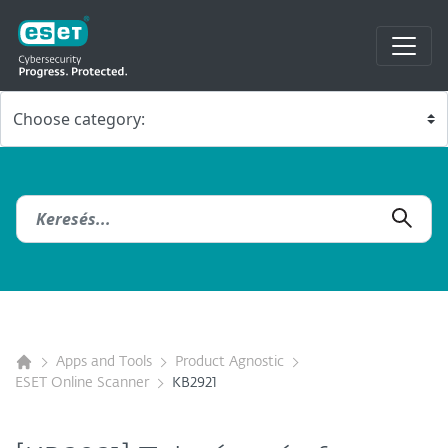
Apps and Tools
Product Agnostic
ESET Online Scanner
KB2921