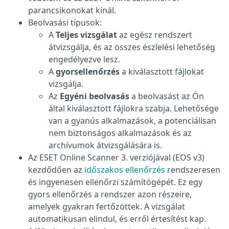
parancsikonokat kínál.
Beolvasási típusok:
A
Teljes vizsgálat
az egész rendszert
átvizsgálja, és az összes észlelési lehetőség
engedélyezve lesz.
A
gyorsellenőrzés
a kiválasztott fájlokat
vizsgálja.
Az
Egyéni beolvasás
a beolvasást az Ön
által kiválasztott fájlokra szabja. Lehetősége
van a gyanús alkalmazások, a potenciálisan
nem biztonságos alkalmazások és az
archívumok átvizsgálására is.
Az ESET Online Scanner 3. verziójával (EOS v3)
kezdődően az
időszakos ellenőrzés
rendszeresen
és ingyenesen ellenőrzi számítógépét. Ez egy
gyors ellenőrzés a rendszer azon részeire,
amelyek gyakran fertőzöttek. A vizsgálat
automatikusan elindul, és erről értesítést kap.