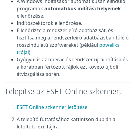
A Windows indításakor automatikusan elinduló
programok
automatikus indítási helyeinek
ellenőrzése.
Indítószektorok ellenőrzése.
Ellenőrizze a rendszerleíró adatbázisát, és
tisztítsa meg a rendszerleíró adatbázisban túlélő
rosszindulatú szoftvereket (például
poweliks
trójai
).
Gyógyulás az operációs rendszer újraindítása és
a korábban fertőzött fájlok ezt követő újbóli
átvizsgálása során.
Telepítse az ESET Online szkennert
ESET Online szkenner letöltése
.
A telepítő futtatásához kattintson duplán a
letöltött .exe fájlra.