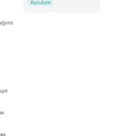
Kurulum
ağımlı
spit
ak
ını