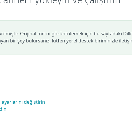
anner'ı yükleyin ve çalıştırın
vrilmiştir. Orijinal metni görüntülemek için bu sayfadaki Dill
mayan bir şey bulursanız, lütfen yerel destek biriminizle iletiş
ayarlarını değiştirin
edin