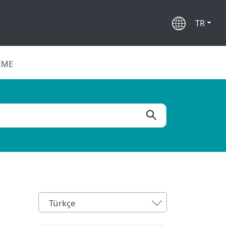
TR
EME
Türkçe