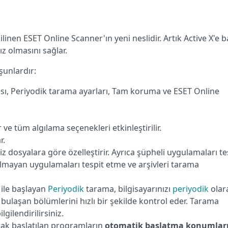
inen ESET Online Scanner'ın yeni neslidir. Artık Active X'e b
z olmasını sağlar.
şunlardır:
sı, Periyodik tarama ayarları, Tam koruma ve ESET Online
ve tüm algılama seçenekleri etkinleştirilir.
r.
iz dosyalara göre özelleştirir. Ayrıca şüpheli uygulamaları te
olmayan uygulamaları tespit etme ve arşivleri tarama
ile başlayan
Periyodik
tarama, bilgisayarınızı
periyodik
olar
üs bulaşan bölümlerini hızlı bir şekilde kontrol eder. Tarama
gilendirilirsiniz.
rak başlatılan programların
otomatik başlatma konumlar