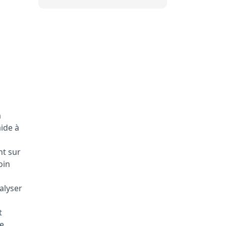
à
ide à
nt sur
oin
alyser
t
de