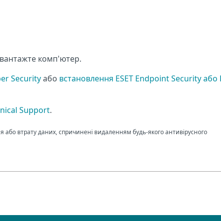
вантажте комп'ютер.
er Security
або
встановлення ESET Endpoint Security або
nical Support
.
ня або втрату даних, спричинені видаленням будь-якого антивірусного