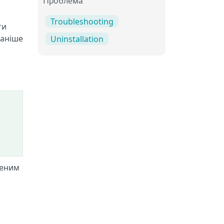
Проблема
Troubleshooting
ти
раніше
Uninstallation
леним