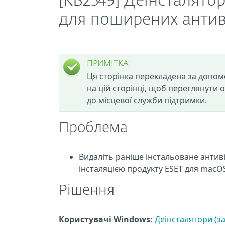
[KB2549] Деінсталято
для поширених антив
ПРИМІТКА:
Ця сторінка перекладена за допом
на цій сторінці, щоб переглянути 
до місцевої служби підтримки.
Проблема
Видаліть раніше інстальоване анти
інсталяцією продукту ESET для macO
Рішення
Користувачі Windows:
Деінсталятори (з