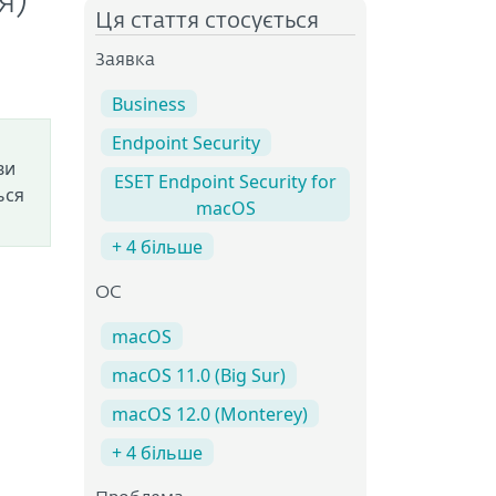
я)
Ця стаття стосується
Заявка
Business
Endpoint Security
ви
ESET Endpoint Security for
ься
macOS
+ 4 більше
ОС
macOS
macOS 11.0 (Big Sur)
macOS 12.0 (Monterey)
+ 4 більше