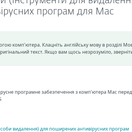
ри (інструменти для видаленн
ірусних програм для Mac
огою комп'ютера. Клацніть англійську мову в розділі Мо
оригінальний текст. Якщо вам щось незрозуміло, зверніт
вірусне програмне забезпечення з комп'ютера Mac перед
S
асоби видалення) для поширених антивірусних програм