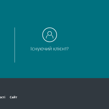
Існуючий клієнт?
ості
Сайт