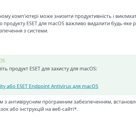
дному комп'ютері може знизити продуктивність і виклика
єю продукту ESET для macOS важливо видалити будь-яке 
зпечення з системи.
OS
іть продукт ESET для захисту для macOS:
ty або ESET Endpoint Antivirus для macOS
им з антивірусним програмним забезпеченням, встанов
зок або інструкцій на веб-сайті*.