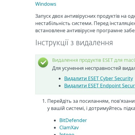
Windows
Запуск двох антивірусних продуктів на о
нестабільність системи. Перед інсталяці
встановлене антивірусне програмне забе
Інструкції з видалення
Видалення продуктів ESET для mac
Для усунення несправностей видал
Видалити ESET Cyber Security
Видалити ESET Endpoint Securi
Перейдіть за посиланням, пов'язан
у вашій системі, і дотримуйтесь підка
BitDefender
ClamXav
Intego