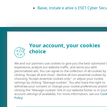
Baixe, instale e ative o ESET Cyber Secu
Your account, your cookies
choice
We and our partners use cookies to give you the best optimized 
experience, analyze our website traffic, and serve you with
personalized ads. You can agree to the collection of all cookies by
clicking "Accept all and close", decline all non-essential cookies by
Ajuda on-line
ESET Securit
choosing "Accept essential cookies only", or adjust your cookie
settings by clicking "Manage cookies". You also have the right to
Forum
withdraw your consent or change your cookie preferences anyti
clicking the "Manage cookies" link in our website footer or in you
account settings (if available). For more information, see our
Cook
Policy
.