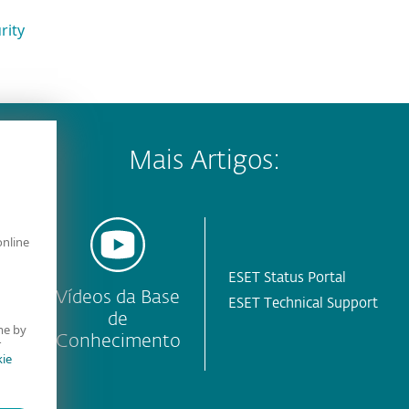
rity
Mais Artigos:
online
ESET Status Portal
y
Vídeos da Base
ESET Technical Support
de
me by
Conhecimento
r
ie