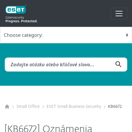
Small Office
ESET Small Business Security
KB6672
[KB6672] Oznámenia