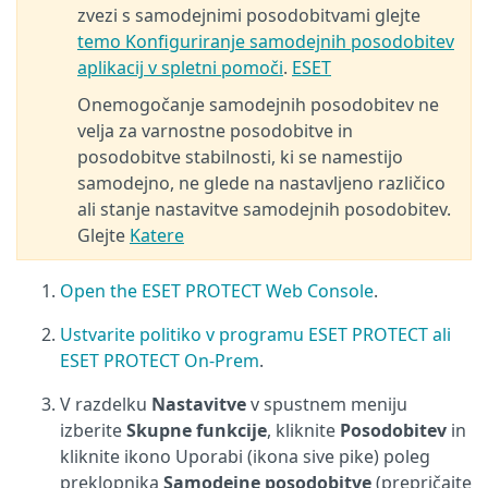
zvezi s samodejnimi posodobitvami glejte
temo Konfiguriranje samodejnih posodobitev
aplikacij v spletni pomoči
.
ESET
Onemogočanje samodejnih posodobitev ne
velja za varnostne posodobitve in
posodobitve stabilnosti, ki se namestijo
samodejno, ne glede na nastavljeno različico
ali stanje nastavitve samodejnih posodobitev.
Glejte
Katere
Open the ESET PROTECT Web Console
.
Ustvarite politiko v programu ESET PROTECT ali
ESET PROTECT On-Prem
.
V razdelku
Nastavitve
v spustnem meniju
izberite
Skupne funkcije
, kliknite
Posodobitev
in
kliknite ikono Uporabi (ikona sive pike) poleg
preklopnika
Samodejne posodobitve
(prepričajte