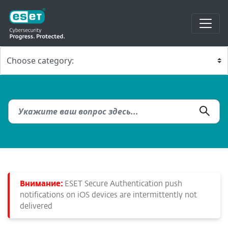
Внимание:
ESET Secure Authentication push
notifications on iOS devices are intermittently not
delivered