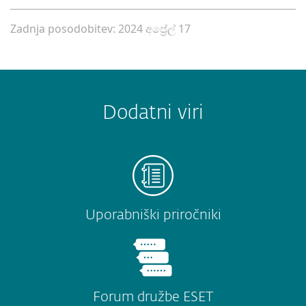
Zadnja posodobitev: 2024 අප්‍රේල් 17
Dodatni viri
Uporabniški priročniki
Forum družbe ESET