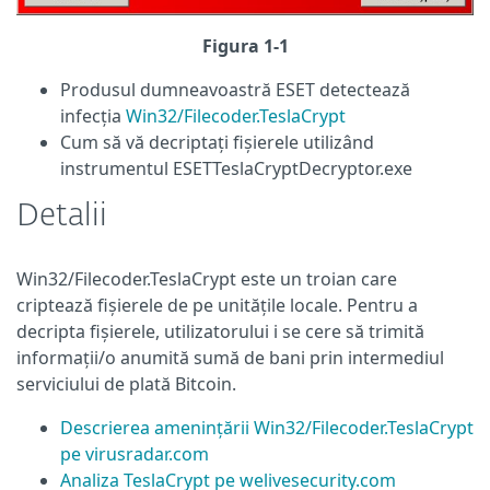
Figura 1-1
Produsul dumneavoastră ESET detectează
infecția
Win32/Filecoder.TeslaCrypt
Cum să vă decriptați fișierele utilizând
instrumentul ESETTeslaCryptDecryptor.exe
Detalii
Win32/Filecoder.TeslaCrypt este un troian care
criptează fișierele de pe unitățile locale. Pentru a
decripta fișierele, utilizatorului i se cere să trimită
informații/o anumită sumă de bani prin intermediul
serviciului de plată Bitcoin.
Descrierea amenințării Win32/Filecoder.TeslaCrypt
pe virusradar.com
Analiza TeslaCrypt pe welivesecurity.com