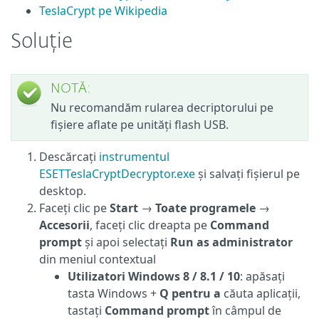
TeslaCrypt pe Wikipedia
Soluție
NOTĂ:
Nu recomandăm rularea decriptorului pe
fișiere aflate pe unități flash USB.
Descărcați
instrumentul
ESETTeslaCryptDecryptor.exe
și salvați fișierul pe
desktop.
Faceți clic pe
Start
→
Toate programele
→
Accesorii
, faceți clic dreapta pe
Command
prompt
și apoi selectați
Run as administrator
din meniul contextual
Utilizatori Windows 8 / 8.1 / 10
: apăsați
tasta Windows +
Q pentru a
căuta aplicații,
tastați
Command prompt
în câmpul de