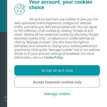
Your account, your cookies
choice
Client existent?
We and our partners use cookies to give you the
best optimized online experience, analyze our website
traffic, and serve you with personalized ads. You can agree
to the collection of all cookies by clicking "Accept all and
close", decline all non-essential cookies by choosing "Accept
essential cookies only", or adjust your cookie settings by
clicking "Manage cookies". You also have the right to
withdraw your consent or change your cookie preferences
anytime by clicking the "Manage cookies" link in our website
footer or in your account settings (if available). For more
information, see our
Cookie Policy
.
Accept all and close
Contact
Confidențialitate
Informații juridice
Raportați vulnerabilități
Harta site-ului
Accept Essential cookies only
Gestionare module cookie
Manage cookies
© 1992 - 2026 ESET, spol. s r.o. - Toate drepturile rezervate. Mărcile comerciale
utilizate aici sunt mărci comerciale sau mărci comerciale înregistrate ale ESET, spol. s
r.o. sau ale ESET North America. Toate celelalte nume și mărci sunt mărci comerciale
înregistrate ale companiilor respective.