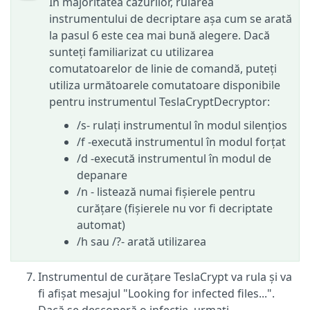
În majoritatea cazurilor, rularea
instrumentului de decriptare așa cum se arată
la pasul 6 este cea mai bună alegere. Dacă
sunteți familiarizat cu utilizarea
comutatoarelor de linie de comandă, puteți
utiliza următoarele comutatoare disponibile
pentru instrumentul TeslaCryptDecryptor:
/s- rulați instrumentul în modul silențios
/f -execută instrumentul în modul forțat
/d -execută instrumentul în modul de
depanare
/n - listează numai fișierele pentru
curățare (fișierele nu vor fi decriptate
automat)
/h sau /?- arată utilizarea
Instrumentul de curățare TeslaCrypt va rula și va
fi afișat mesajul "Looking for infected files...".
Dacă se descoperă o infecție, urmați