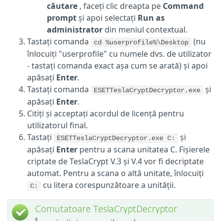
căutare
, faceți clic dreapta pe
Command
prompt
și apoi selectați
Run as
administrator
din meniul contextual.
Tastați comanda
(nu
cd %userprofile%\Desktop
înlocuiți "userprofile" cu numele dvs. de utilizator
- tastați comanda exact așa cum se arată) și apoi
apăsați
Enter
.
Tastați comanda
și
ESETTeslaCryptDecryptor.exe
apăsați
Enter
.
Citiți și acceptați acordul de licență pentru
utilizatorul final.
Tastați
și
ESETTeslaCryptDecryptor.exe C:
apăsați
Enter
pentru a scana unitatea C. Fișierele
criptate de TeslaCrypt V.3 și V.4 vor fi decriptate
automat. Pentru a scana o altă unitate, înlocuiți
cu litera corespunzătoare a unității.
C:
Comutatoare TeslaCryptDecryptor