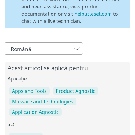
and need assistance, view product
documentation or visit
helpus.eset.com
to
chat with a live technician.
Română
Acest articol se aplică pentru
Aplicație
Apps and Tools
Product Agnostic
Malware and Technologies
Application Agnostic
SO