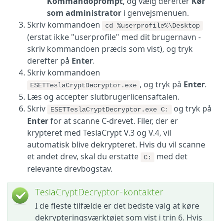
Kommandoprompt
, og vælg derefter
Kør
som administrator
i genvejsmenuen.
Skriv kommandoen
cd %userprofile%\Desktop
(erstat ikke "userprofile" med dit brugernavn -
skriv kommandoen præcis som vist), og tryk
derefter på
Enter
.
Skriv kommandoen
, og tryk på
Enter
.
ESETTeslaCryptDecryptor.exe
Læs og accepter slutbrugerlicensaftalen.
Skriv
og tryk på
ESETTeslaCryptDecryptor.exe C:
Enter
for at scanne C-drevet. Filer, der er
krypteret med TeslaCrypt V.3 og V.4, vil
automatisk blive dekrypteret. Hvis du vil scanne
et andet drev, skal du erstatte
med det
C:
relevante drevbogstav.
TeslaCryptDecryptor-kontakter
I de fleste tilfælde er det bedste valg at køre
dekrypteringsværktøjet som vist i trin 6. Hvis