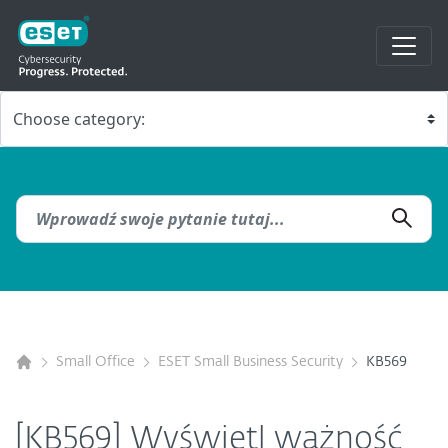
Small Office
ESET Small Business Security
KB569
[KB569] Wyświetl ważność