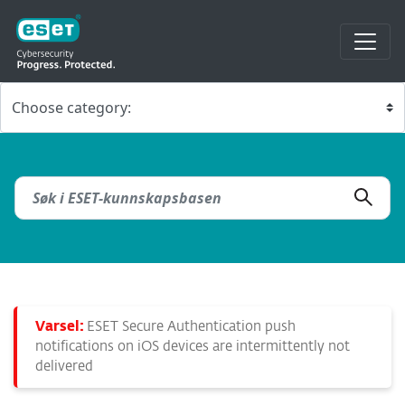
Varsel:
ESET Secure Authentication push
notifications on iOS devices are intermittently not
delivered