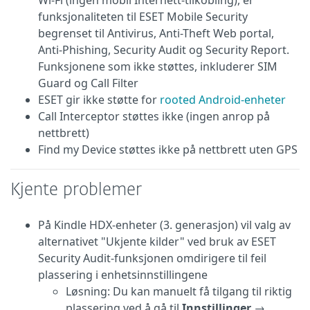
Wi-Fi (ingen mobil Internett-tilkobling), er
funksjonaliteten til ESET Mobile Security
begrenset til Antivirus, Anti-Theft Web portal,
Anti-Phishing, Security Audit og Security Report.
Funksjonene som ikke støttes, inkluderer SIM
Guard og Call Filter
ESET gir ikke støtte for
rooted Android-enheter
Call Interceptor støttes ikke (ingen anrop på
nettbrett)
Find my Device støttes ikke på nettbrett uten GPS
Kjente problemer
På Kindle HDX-enheter (3. generasjon) vil valg av
alternativet "Ukjente kilder" ved bruk av ESET
Security Audit-funksjonen omdirigere til feil
plassering i enhetsinnstillingene
Løsning: Du kan manuelt få tilgang til riktig
plassering ved å gå til
Innstillinger
→