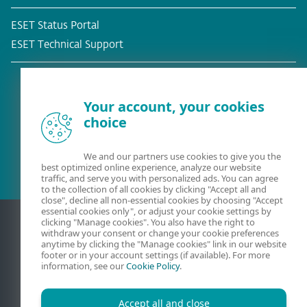
ESET Status Portal
ESET Technical Support
Your account, your cookies
choice
Meglévő ügyfél?
We and our partners use cookies to give you the
best optimized online experience, analyze our website
traffic, and serve you with personalized ads. You can agree
to the collection of all cookies by clicking "Accept all and
close", decline all non-essential cookies by choosing "Accept
essential cookies only", or adjust your cookie settings by
clicking "Manage cookies". You also have the right to
withdraw your consent or change your cookie preferences
anytime by clicking the "Manage cookies" link in our website
footer or in your account settings (if available). For more
information, see our
Cookie Policy
.
Accept all and close