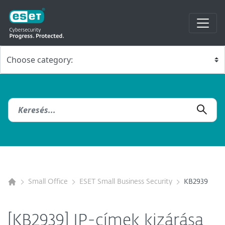
Small Office
ESET Small Business Security
KB2939
[KB2939] IP-címek kizárása