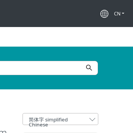
CN
简体字 simplified
Chinese