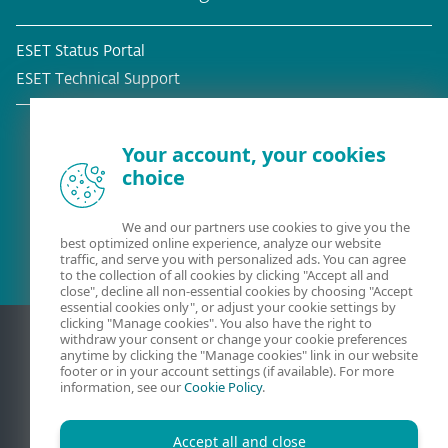
ESET Status Portal
ESET Technical Support
Your account, your cookies
choice
Bestehender Kunde?
We and our partners use cookies to give you the
best optimized online experience, analyze our website
traffic, and serve you with personalized ads. You can agree
to the collection of all cookies by clicking "Accept all and
close", decline all non-essential cookies by choosing "Accept
essential cookies only", or adjust your cookie settings by
clicking "Manage cookies". You also have the right to
withdraw your consent or change your cookie preferences
anytime by clicking the "Manage cookies" link in our website
footer or in your account settings (if available). For more
information, see our
Cookie Policy
.
Accept all and close