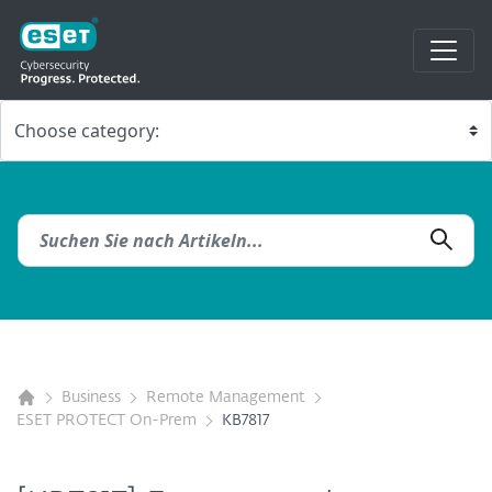
Business
Remote Management
ESET PROTECT On-Prem
KB7817