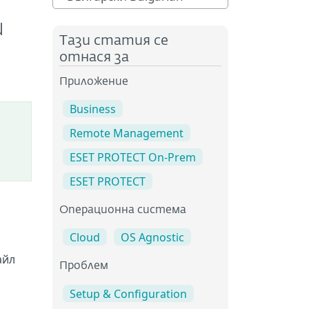
и
Тази статия се
отнася за
Приложение
Business
Remote Management
ESET PROTECT On-Prem
ESET PROTECT
Операционна система
Cloud
OS Agnostic
йл
Проблем
Setup & Configuration