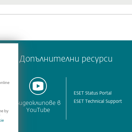
Допълнителни ресурси
online
ESET Status Portal
ESET Technical Support
T
Видеоклипове в
YouTube
me by
r
ie