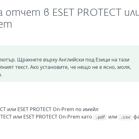
 на отчет в ESET PROTECT ил
rem
пютър. Щракнете върху Английски под Езици на тази
лният текст. Ако установите, че нещо не е ясно, моля,
.
CT или ESET PROTECT On-Prem по имейл
OTECT или ESET PROTECT On-Prem като
или
фа
.pdf
.csv