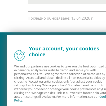
Последно обновяване: 13.04.2026 г.
Your account, your cookies
choice
We and our partners use cookies to give you the best optimized 
experience, analyze our website traffic, and serve you with
personalized ads. You can agree to the collection of all cookies by
clicking "Accept all and close", decline all non-essential cookies by
choosing "Accept essential cookies only", or adjust your cookie
Ръководства за
Форум на ESE
settings by clicking "Manage cookies". You also have the right to
потребителя
withdraw your consent or change your cookie preferences anyti
clicking the "Manage cookies" link in our website footer or in you
account settings (if available). For more information, see our
Cook
Policy
.