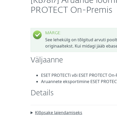
[KB7817] Aruande loom
PROTECT On-Premis
MÄRGE:
See lehekülg on tõlgitud arvuti poolt.
originaaltekst. Kui midagi jääb eba
Väljaanne
ESET PROTECTi või ESET PROTECT On-P
Aruannete eksportimine ESET PROTEC
Details
Klõpsake laiendamiseks