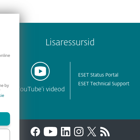
Lisaressursid
online
ESET Status Portal
ESET Technical Support
me by
YouTube'i videod
r
ie