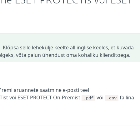
ine ESET PROTECTis või ESET
 Klõpsa selle lehekülje keelte all inglise keeles, et kuvada
selgeks, võta palun ühendust oma kohaliku klienditoega.
remi aruannete saatmine e-posti teel
Tist või ESET PROTECT On-Premist
või
failina
.pdf
.csv