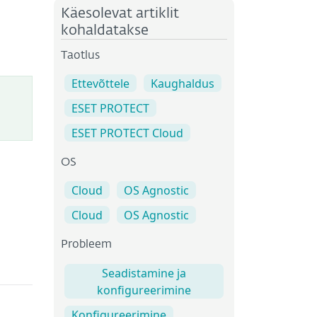
Käesolevat artiklit
kohaldatakse
Taotlus
Ettevõttele
Kaughaldus
ESET PROTECT
ESET PROTECT Cloud
OS
Cloud
OS Agnostic
Cloud
OS Agnostic
Probleem
Seadistamine ja
konfigureerimine
Konfigureerimine