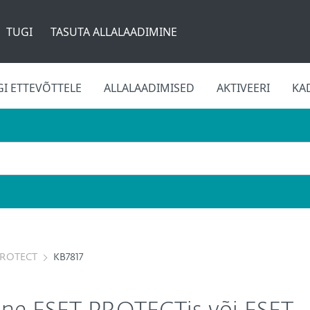
TUGI
TASUTA ALLALAADIMINE
GI ETTEVÕTTELE
ALLALAADIMISED
AKTIVEERI
KA
PROTECT
KB7817