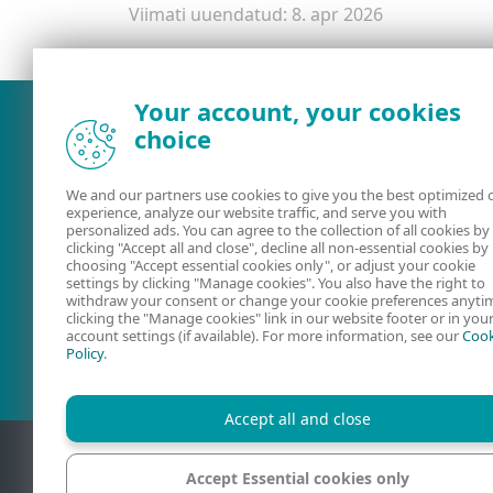
Viimati uuendatud: 8. apr 2026
Your account, your cookies
choice
We and our partners use cookies to give you the best optimized 
experience, analyze our website traffic, and serve you with
personalized ads. You can agree to the collection of all cookies by
clicking "Accept all and close", decline all non-essential cookies by
choosing "Accept essential cookies only", or adjust your cookie
settings by clicking "Manage cookies". You also have the right to
withdraw your consent or change your cookie preferences anyti
Kasutusjuhendid
ESETi foorum
clicking the "Manage cookies" link in our website footer or in you
account settings (if available). For more information, see our
Cook
Policy
.
Accept all and close
Accept Essential cookies only