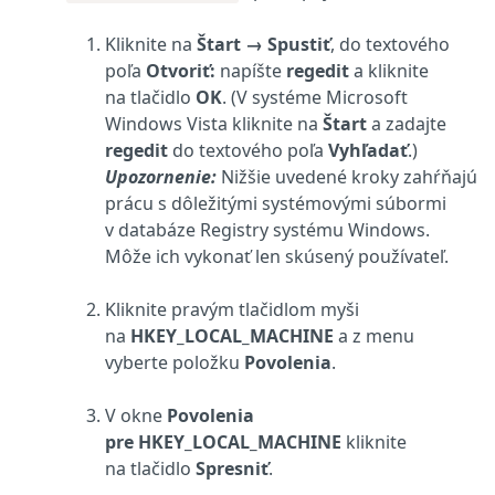
Kliknite na
Štart
→
Spustiť
, do textového
poľa
Otvoriť:
napíšte
regedit
a kliknite
na tlačidlo
OK
. (V systéme Microsoft
Windows Vista kliknite na
Štart
a zadajte
regedit
do textového poľa
Vyhľadať
.)
Upozornenie:
Nižšie uvedené kroky zahŕňajú
prácu s dôležitými systémovými súbormi
v databáze Registry systému Windows.
Môže ich vykonať len skúsený používateľ.
Kliknite pravým tlačidlom myši
na
HKEY_LOCAL_MACHINE
a z menu
vyberte položku
Povolenia
.
V okne
Povolenia
pre HKEY_LOCAL_MACHINE
kliknite
na tlačidlo
Spresniť
.