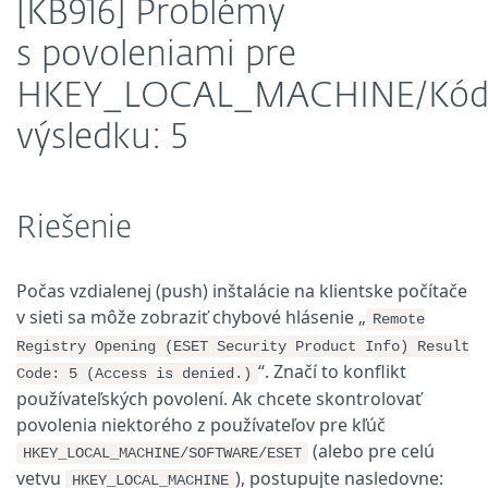
[KB916] Problémy
s povoleniami pre
HKEY_LOCAL_MACHINE/Kó
výsledku: 5
Riešenie
Počas vzdialenej (push) inštalácie na klientske počítače
v sieti sa môže zobraziť chybové hlásenie „
Remote
Registry Opening (ESET Security Product Info) Result
“. Značí to konflikt
Code: 5 (Access is denied.)
používateľských povolení. Ak chcete skontrolovať
povolenia niektorého z používateľov pre kľúč
(alebo pre celú
HKEY_LOCAL_MACHINE/SOFTWARE/ESET
vetvu
), postupujte nasledovne:
HKEY_LOCAL_MACHINE