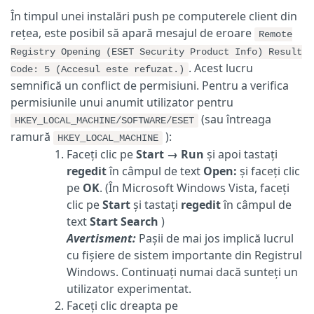
În timpul unei instalări push pe computerele client din
rețea, este posibil să apară mesajul de eroare
Remote
Registry Opening (ESET Security Product Info) Result
. Acest lucru
Code: 5 (Accesul este refuzat.)
semnifică un conflict de permisiuni. Pentru a verifica
permisiunile unui anumit utilizator pentru
(sau întreaga
HKEY_LOCAL_MACHINE/SOFTWARE/ESET
ramură
):
HKEY_LOCAL_MACHINE
Faceți clic pe
Start
→
Run
și apoi tastați
regedit
în câmpul de text
Open:
și faceți clic
pe
OK
. (În Microsoft Windows Vista, faceți
clic pe
Start
și tastați
regedit
în câmpul de
text
Start Search
)
Avertisment:
Pașii de mai jos implică lucrul
cu fișiere de sistem importante din Registrul
Windows. Continuați numai dacă sunteți un
utilizator experimentat.
Faceți clic dreapta pe