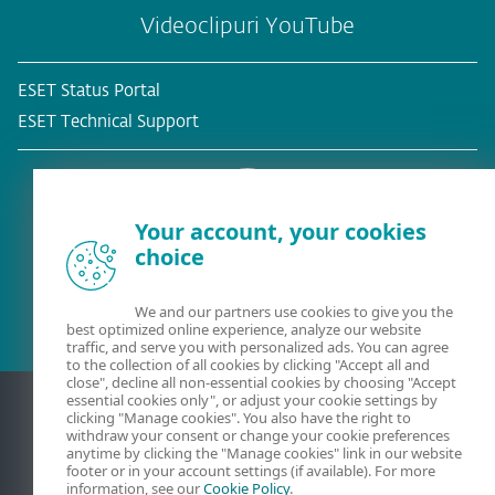
Videoclipuri YouTube
ESET Status Portal
ESET Technical Support
Your account, your cookies
choice
Client existent?
We and our partners use cookies to give you the
best optimized online experience, analyze our website
traffic, and serve you with personalized ads. You can agree
to the collection of all cookies by clicking "Accept all and
close", decline all non-essential cookies by choosing "Accept
essential cookies only", or adjust your cookie settings by
clicking "Manage cookies". You also have the right to
withdraw your consent or change your cookie preferences
anytime by clicking the "Manage cookies" link in our website
footer or in your account settings (if available). For more
information, see our
Cookie Policy
.