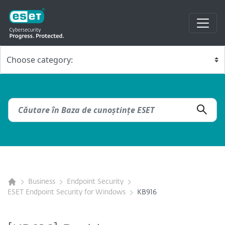
Business
Endpoint Security
ESET Endpoint Security for Windows
KB916