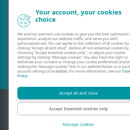
Your account, your cookies
choice
We and our partners use cookies to give you the best optimized 
experience, analyze our website traffic, and serve you with
personalized ads. You can agree to the collection of all cookies by
clicking "Accept all and close", decline all non-essential cookies by
choosing "Accept essential cookies only", or adjust your cookie
Naudotojo
ESET foruma
settings by clicking "Manage cookies". You also have the right to
vadovai
withdraw your consent or change your cookie preferences anyti
clicking the "Manage cookies" link in our website footer or in you
account settings (if available). For more information, see our
Cook
Policy
.
Accept all and close
Accept Essential cookies only
Kontaktin
Manage cookies
© 1992 - 2026 ESET