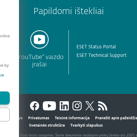
Papildomi ištekliai
online
ESET Status Portal
ESET Technical Support
s
„YouTube“ vaizdo
įrašai
me by
r
ie
iai duomenys
Privatumas
Teisinė informacija
Pranešti apie pažeid
Svetainės struktūra
Tvarkyti slapukus
, spol. s r.o. - Visos teisės saugomos. Šiame dokumente naudojami prekių ženklai yra „ESET, spo