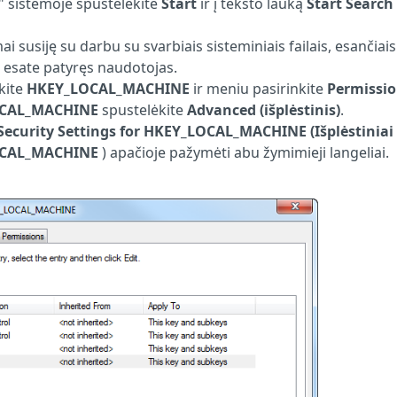
" sistemoje spustelėkite
Start
ir į teksto lauką
Start Search
i susiję su darbu su svarbiais sisteminiais failais, esančiais
ei esate patyręs naudotojas.
kite
HKEY_LOCAL_MACHINE
ir meniu pasirinkite
Permissi
LOCAL_MACHINE
spustelėkite
Advanced (išplėstinis)
.
ecurity Settings for HKEY_LOCAL_MACHINE (Išplėstiniai
OCAL_MACHINE
) apačioje pažymėti abu žymimieji langeliai.