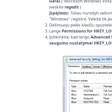
Gerai.
("Microsoft Windows Vista
įveskite
regedit
)
Įspėjimas:
Toliau nurodyti veiksma
"Windows" registre. Veikite tik j
Dešiniuoju pelės klavišu spustelė
Lange
Permissions for HKEY_
Įsitikinkite, kad lango
Advanced S
saugumo nustatymai HKEY_L