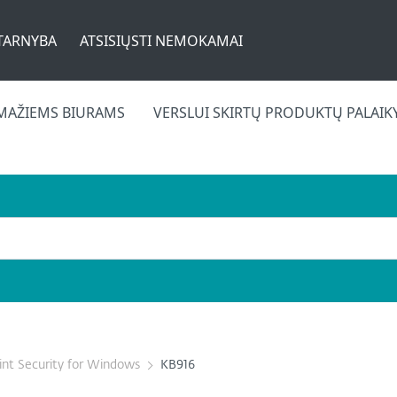
TARNYBA
ATSISIŲSTI NEMOKAMAI
MAŽIEMS BIURAMS
VERSLUI SKIRTŲ PRODUKTŲ PALAI
nt Security for Windows
KB916