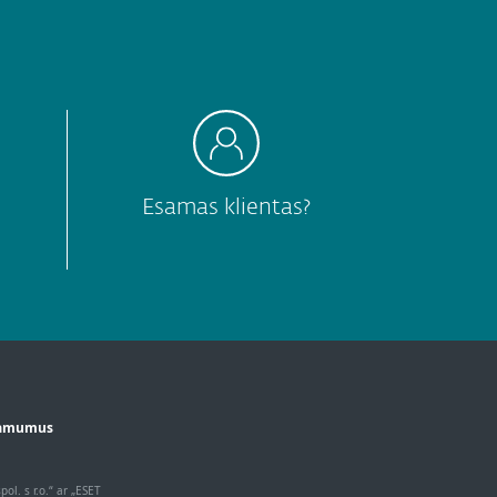
Esamas klientas?
žiamumus
l. s r.o.“ ar „ESET