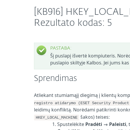
[KB916] HKEY_LOCAL_M
Rezultato kodas: 5
PASTABA:
Šį puslapį išvertė kompiuteris. Norėd
puslapio skiltyje Kalbos. Jei jums ka
Sprendimas
Atliekant stumiamąjį diegimą į klientų komp
registro atidarymo (ESET Security Product
leidimų konfliktą. Norėdami patikrinti kon
šakos) teises:
HKEY_LOCAL_MACHINE
Spustelėkite
Pradėti
→
Paleisti
,