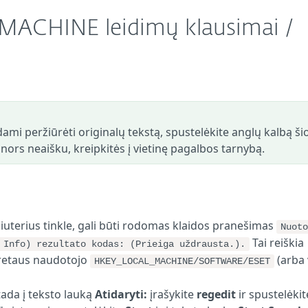
ACHINE leidimų klausimai /
ami peržiūrėti originalų tekstą, spustelėkite anglų kalbą ši
s nors neaišku, kreipkitės į vietinę pagalbos tarnybą.
iuterius tinkle, gali būti rodomas klaidos pranešimas
Nuoto
Tai reiškia
 Info) rezultato kodas: (Prieiga uždrausta.).
kretaus naudotojo
(arba 
HKEY_LOCAL_MACHINE/SOFTWARE/ESET
 tada į teksto lauką
Atidaryti:
įrašykite
regedit
ir spustelėkit