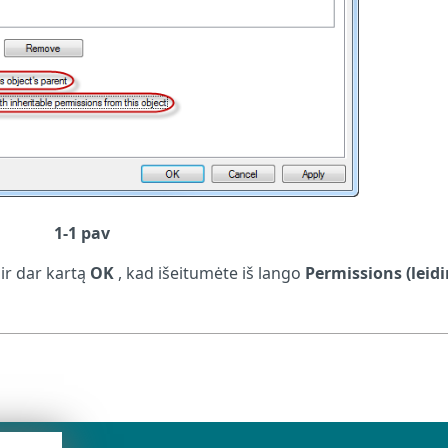
1-1 pav
 ir dar kartą
OK
, kad išeitumėte iš lango
Permissions (leid