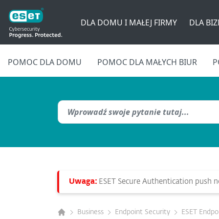
DLA DOMU I MAŁEJ FIRMY
DLA BI
POMOC DLA DOMU
POMOC DLA MAŁYCH BIUR
P
Uwaga:
ESET Secure Authentication push not
Business
Endpoint Security
ESET Endpoi