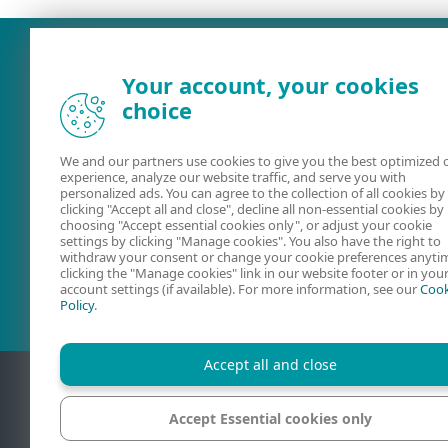
Your account, your cookies
choice
We and our partners use cookies to give you the best optimized 
experience, analyze our website traffic, and serve you with
personalized ads. You can agree to the collection of all cookies by
clicking "Accept all and close", decline all non-essential cookies by
choosing "Accept essential cookies only", or adjust your cookie
Dokumentacja
Forum ESET
settings by clicking "Manage cookies". You also have the right to
withdraw your consent or change your cookie preferences anyti
clicking the "Manage cookies" link in our website footer or in you
account settings (if available). For more information, see our
Cook
Policy
.
Accept all and close
Accept Essential cookies only
Kon