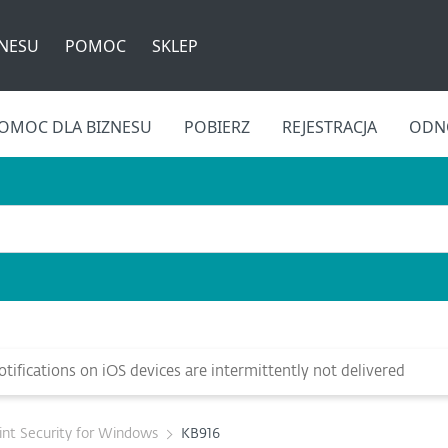
ZNESU
POMOC
SKLEP
OMOC DLA BIZNESU
POBIERZ
REJESTRACJA
ODNÓ
ifications on iOS devices are intermittently not delivered
nt Security for Windows
KB916