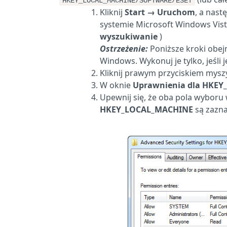
HKEY_LOCAL_MACHINE/SOFTWARE/ESET
Kliknij
Start
→
Uruchom
, a nast
systemie Microsoft Windows Vista
wyszukiwanie
)
Ostrzeżenie:
Poniższe kroki obe
Windows. Wykonuj je tylko, jeśl
Kliknij prawym przyciskiem mys
W oknie
Uprawnienia dla HKE
Upewnij się, że oba pola wyboru 
HKEY_LOCAL_MACHINE
są zazn