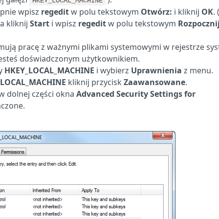
HKEY_LOCAL_MACHINE
ępnie wpisz
regedit
w polu tekstowym
Otwórz:
i kliknij
OK
.
 kliknij
Start
i wpisz
regedit
w polu tekstowym
Rozpoczni
jmują pracę z ważnymi plikami systemowymi w rejestrze sy
i jesteś doświadczonym użytkownikiem.
zy
HKEY_LOCAL_MACHINE
i wybierz
Uprawnienia
z menu.
Y_LOCAL_MACHINE
kliknij przycisk
Zaawansowane
.
w dolnej części okna
Advanced Security Settings for
aczone.