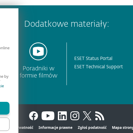
Dodatkowe materiały:
online
ESET Status Portal
ESET Technical Support
Poradniki w
formie filmów
me by
r
ie
tact
Prywatność
Informacje prawne
Zgłoś podatność
Mapa stron