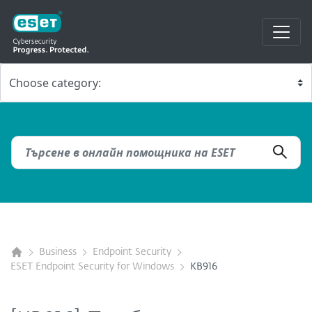
Business
Endpoint Security
ESET Endpoint Security for Windows
KB916