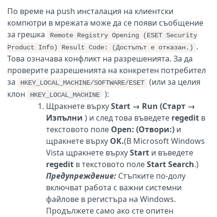
По време на push инсталация на клиентски
компютри в мрежата може да се появи съобщение
за грешка
Remote Registry Opening (ESET Security
.
Product Info) Result Code: (Достъпът е отказан.)
Това означава конфликт на разрешенията. За да
проверите разрешенията на конкретен потребител
за
(или за целия
HKEY_LOCAL_MACHINE/SOFTWARE/ESET
клон
):
HKEY_LOCAL_MACHINE
Щракнете върху
Start
→
Run
(Старт
→
Изпълни
) и след това въведете
regedit
в
текстовото поле
Open: (Отвори:)
и
щракнете върху
OK.
(В Microsoft Windows
Vista щракнете върху
Start
и въведете
regedit
в текстовото поле
Start Search
.)
Предупреждение:
Стъпките по-долу
включват работа с важни системни
файлове в регистъра на Windows.
Продължете само ако сте опитен