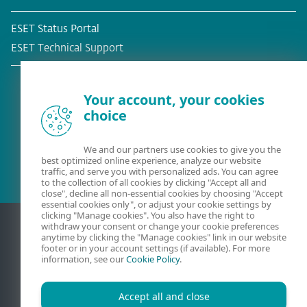
ESET Status Portal
ESET Technical Support
Your account, your cookies
choice
Befintlig kund?
We and our partners use cookies to give you the
best optimized online experience, analyze our website
traffic, and serve you with personalized ads. You can agree
to the collection of all cookies by clicking "Accept all and
close", decline all non-essential cookies by choosing "Accept
essential cookies only", or adjust your cookie settings by
clicking "Manage cookies". You also have the right to
withdraw your consent or change your cookie preferences
anytime by clicking the "Manage cookies" link in our website
footer or in your account settings (if available). For more
information, see our
Cookie Policy
.
Accept all and close