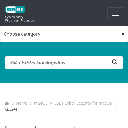
Home
macOS
ESET Cyber Security for macOS
KB3241