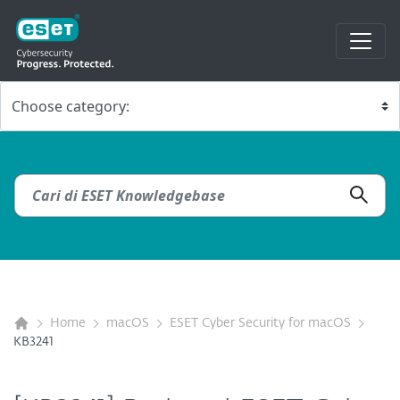
Home
macOS
ESET Cyber Security for macOS
KB3241