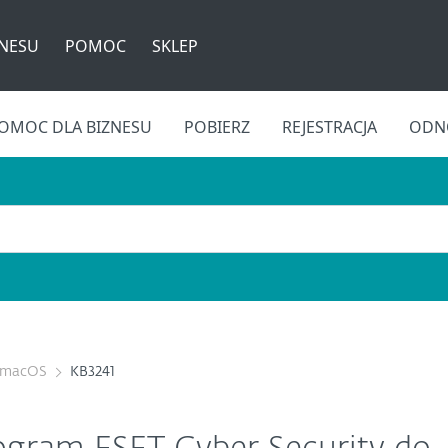
ZNESU
POMOC
SKLEP
OMOC DLA BIZNESU
POBIERZ
REJESTRACJA
ODNÓ
r macOS
KB3241