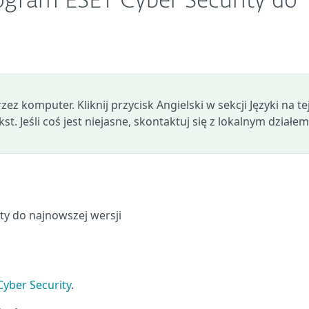
rogram ESET Cyber Security do
z komputer. Kliknij przycisk Angielski w sekcji Języki na te
st. Jeśli coś jest niejasne, skontaktuj się z lokalnym działem
ity do najnowszej wersji
yber Security
.