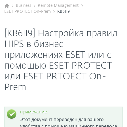
Business
Remote Management
ESET PROTECT On-Prem
KB6119
[KB6119] Настройка правил
HIPS в бизнес-
приложениях ESET или с
помощью ESET PROTECT
или ESET PRTOECT On-
Prem
примечание:
Этот документ переведен для вашего
удобства с помощью машинного перевода.