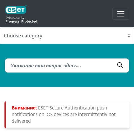
Внимание:
ESET Secure Authentication push
notifications on iOS devices are intermittently not
delivered