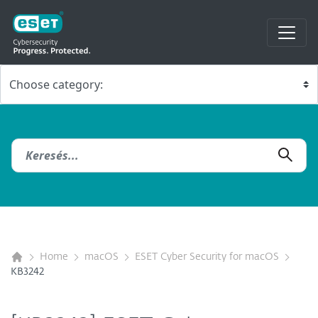
Home
macOS
ESET Cyber Security for macOS
KB3242