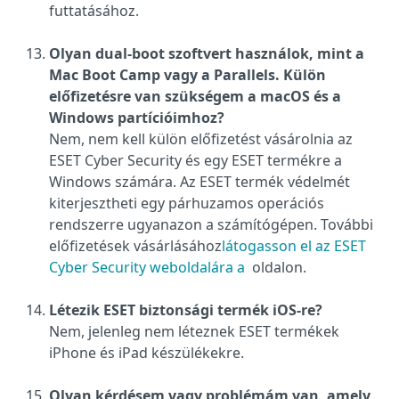
futtatásához.
Olyan dual-boot szoftvert használok, mint a
Mac Boot Camp vagy a Parallels. Külön
előfizetésre van szükségem a macOS és a
Windows partícióimhoz?
Nem, nem kell külön előfizetést vásárolnia az
ESET Cyber Security és egy ESET termékre a
Windows számára. Az ESET termék védelmét
kiterjesztheti egy párhuzamos operációs
rendszerre ugyanazon a számítógépen. További
előfizetések vásárlásához
látogasson el az ESET
Cyber Security weboldalára a
oldalon.
Létezik ESET biztonsági termék iOS-re?
Nem, jelenleg nem léteznek ESET termékek
iPhone és iPad készülékekre.
Olyan kérdésem vagy problémám van, amely