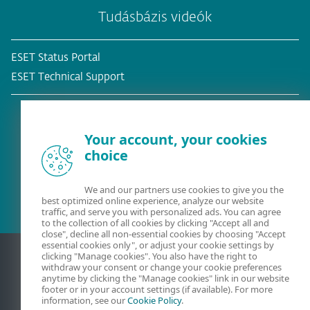
Tudásbázis videók
ESET Status Portal
ESET Technical Support
Your account, your cookies
choice
Meglévő ügyfél?
We and our partners use cookies to give you the
best optimized online experience, analyze our website
traffic, and serve you with personalized ads. You can agree
to the collection of all cookies by clicking "Accept all and
close", decline all non-essential cookies by choosing "Accept
essential cookies only", or adjust your cookie settings by
clicking "Manage cookies". You also have the right to
withdraw your consent or change your cookie preferences
anytime by clicking the "Manage cookies" link in our website
footer or in your account settings (if available). For more
information, see our
Cookie Policy
.