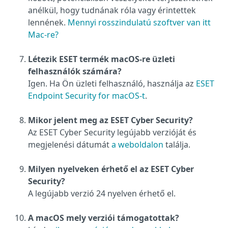
anélkül, hogy tudnának róla vagy érintettek
lennének.
Mennyi rosszindulatú szoftver van itt
Mac-re?
Létezik ESET termék macOS-re üzleti
felhasználók számára?
Igen. Ha Ön üzleti felhasználó, használja az
ESET
Endpoint Security for macOS-t
.
Mikor jelent meg az ESET Cyber Security?
Az ESET Cyber Security legújabb verzióját és
megjelenési dátumát
a weboldalon
találja.
Milyen nyelveken érhető el az ESET Cyber
Security?
A legújabb verzió 24 nyelven érhető el.
A macOS mely verziói támogatottak?