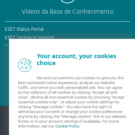
Vídeos da Base de Conhecimento
ESET Status Portal
ESET Technical Support
Your account, your cookies
choice
Cliente atual?
We and our partners use cookies to give you the
best optimized online experience, analyze our website
traffic, and serve you with personalized ads. You can agree
to the collection of all cookies by clicking "Accept all and
close", decline all non-essential cookies by choosing "Accept
essential cookies only", or adjust your cookie settings by
clicking "Manage cookies". You also have the right to
withdraw your consent or change your cookie preferences
anytime by clicking the "Manage cookies" link in our website
footer or in your account settings (if available). For more
information, see our
Cookie Policy
.