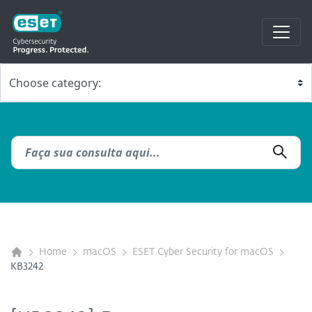
Home
macOS
ESET Cyber Security for macOS
KB3242