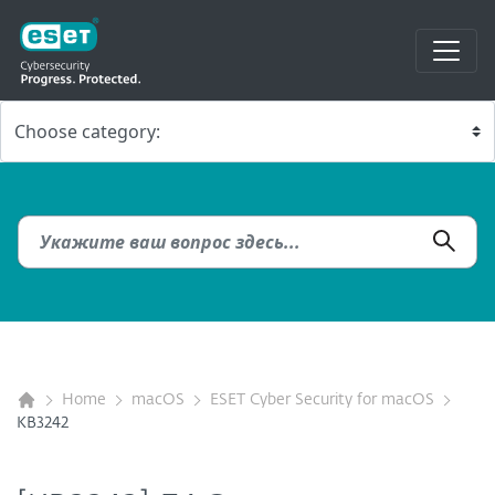
Home
macOS
ESET Cyber Security for macOS
KB3242