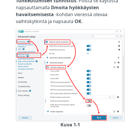
Tunkeutumisen tunnistus
. Poista se käytöstä
napsauttamalla
Ilmoita hyökkäysten
havaitsemisesta
-kohdan vieressä olevaa
vaihtokytkintä ja napsauta
OK
.
Kuva 1-1