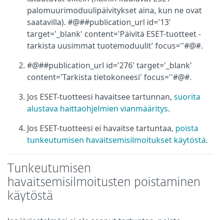
palomuurimoduulipäivitykset aina, kun ne ovat
saatavilla). #@##publication_url id='13'
target='_blank' content='Päivitä ESET-tuotteet -
tarkista uusimmat tuotemoduulit' focus=''#@#.
#@##publication_url id='276' target='_blank'
content='Tarkista tietokoneesi' focus=''#@#.
Jos ESET-tuotteesi havaitsee tartunnan,
suorita
alustava haittaohjelmien vianmääritys
.
Jos ESET-tuotteesi ei havaitse tartuntaa,
poista
tunkeutumisen havaitsemisilmoitukset käytöstä
.
Tunkeutumisen
havaitsemisilmoitusten poistaminen
käytöstä