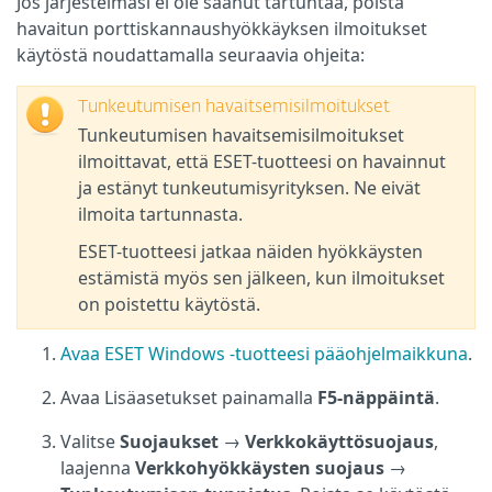
Jos järjestelmäsi ei ole saanut tartuntaa, poista
havaitun porttiskannaushyökkäyksen ilmoitukset
käytöstä noudattamalla seuraavia ohjeita:
Tunkeutumisen havaitsemisilmoitukset
Tunkeutumisen havaitsemisilmoitukset
ilmoittavat, että ESET-tuotteesi on havainnut
ja estänyt tunkeutumisyrityksen. Ne eivät
ilmoita tartunnasta.
ESET-tuotteesi jatkaa näiden hyökkäysten
estämistä myös sen jälkeen, kun ilmoitukset
on poistettu käytöstä.
Avaa ESET Windows -tuotteesi pääohjelmaikkuna
.
Avaa Lisäasetukset painamalla
F5-näppäintä
.
Valitse
Suojaukset
→
Verkkokäyttösuojaus
,
laajenna
Verkkohyökkäysten suojaus
→