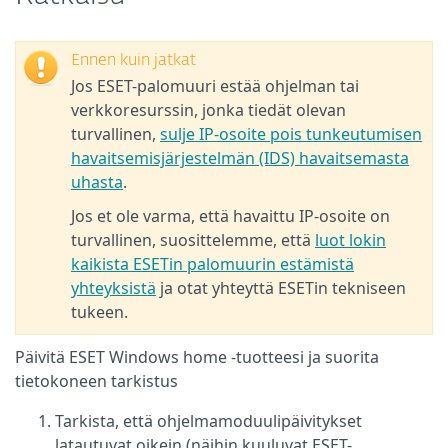
Ennen kuin jatkat
Jos ESET-palomuuri estää ohjelman tai
verkkoresurssin, jonka tiedät olevan
turvallinen,
sulje IP-osoite pois tunkeutumisen
havaitsemisjärjestelmän (IDS) havaitsemasta
uhasta
.
Jos et ole varma, että havaittu IP-osoite on
turvallinen, suosittelemme, että
luot lokin
kaikista ESETin palomuurin estämistä
yhteyksistä
ja otat yhteyttä ESETin tekniseen
tukeen.
Päivitä ESET Windows home -tuotteesi ja suorita
tietokoneen tarkistus
Tarkista, että ohjelmamoduulipäivitykset
latautuvat oikein (näihin kuuluvat ESET-