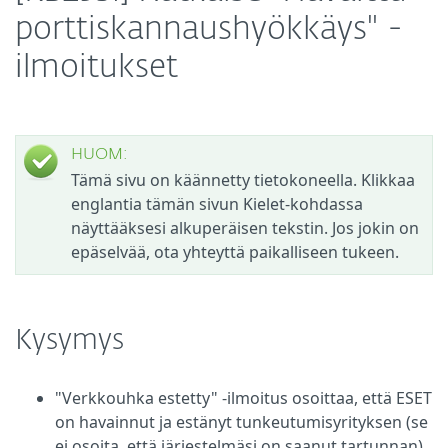
porttiskannaushyökkäys" -
ilmoitukset
HUOM:
Tämä sivu on käännetty tietokoneella. Klikkaa
englantia tämän sivun Kielet-kohdassa
näyttääksesi alkuperäisen tekstin. Jos jokin on
epäselvää, ota yhteyttä paikalliseen tukeen.
Kysymys
"Verkkouhka estetty" -ilmoitus osoittaa, että ESET
on havainnut ja estänyt tunkeutumisyrityksen (se
ei osoita, että järjestelmäsi on saanut tartunnan)