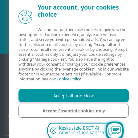
Your account, your cookies
choice
Olemassa oleva asiakas?
We and our partners use cookies to give you the
best optimized online experience, analyze our website
traffic, and serve you with personalized ads. You can agree
to the collection of all cookies by clicking "Accept all and
close", decline all non-essential cookies by choosing "Accept
essential cookies only", or adjust your cookie settings by
clicking "Manage cookies". You also have the right to
withdraw your consent or change your cookie preferences
anytime by clicking the "Manage cookies" link in our website
footer or in your account settings (if available). For more
information, see our
Cookie Policy
.
Accept all and close
Yhteydenotto
Privaatsus
Oikeudelliset tiedot
Accept Essential cookies only
Ilmoita haavoittuvuuksista
Sivukartta
Evästeiden hallinta
Manage cookies
© 1992 - 2026 ESET, spol. s r.o. - Kaikki oikeudet pidätetään. Käytetyt tavaramerkit
Keskustele ESET AI
ovat ESET, spol. s r.o:n tai ESET North American tavaramerkkejä tai rekisteröityjä
Advisor -tuen kanssa
tavaramerkkejä. Kaikki muut nimet ja tuotemerkit ovat niiden omistajien rekisteröityjä