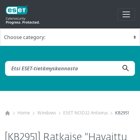
Home
Windows
ESET NOD32 Antivirus
KB2951
[KB2951] Ratkaise "Havaittu