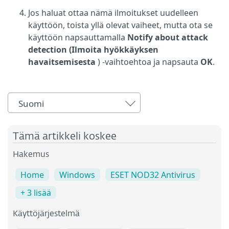
Jos haluat ottaa nämä ilmoitukset uudelleen
käyttöön, toista yllä olevat vaiheet, mutta ota se
käyttöön napsauttamalla
Notify about attack
detection (Ilmoita hyökkäyksen
havaitsemisesta
) -vaihtoehtoa ja napsauta
OK
.
Suomi
Tämä artikkeli koskee
Hakemus
Home
Windows
ESET NOD32 Antivirus
+ 3 lisää
Käyttöjärjestelmä