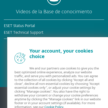
Videos de la Base de conocimiento
ESET Status Portal
ESET Technical Support
Your account, your cookies
choice
¿Ya es cliente?
We and our partners use cookies to give you the
best optimized online experience, analyze our website
traffic, and serve you with personalized ads. You can agree
to the collection of all cookies by clicking "Accept all and
close", decline all non-essential cookies by choosing "Accept
essential cookies only", or adjust your cookie settings by
clicking "Manage cookies". You also have the right to
withdraw your consent or change your cookie preferences
anytime by clicking the "Manage cookies" link in our website
footer or in your account settings (if available). For more
information, see our
Cookie Policy
.