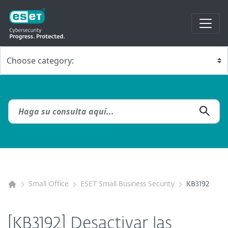
Small Office
ESET Small Business Security
KB3192
[KB3192] Desactivar las