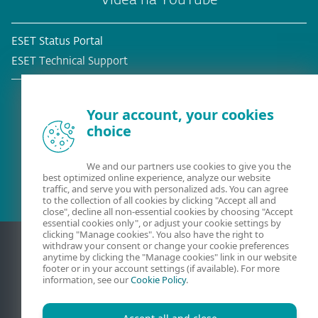
Videa na YouTube
ESET Status Portal
ESET Technical Support
Your account, your cookies
choice
Stávající zákazník?
We and our partners use cookies to give you the
best optimized online experience, analyze our website
traffic, and serve you with personalized ads. You can agree
to the collection of all cookies by clicking "Accept all and
close", decline all non-essential cookies by choosing "Accept
essential cookies only", or adjust your cookie settings by
clicking "Manage cookies". You also have the right to
withdraw your consent or change your cookie preferences
anytime by clicking the "Manage cookies" link in our website
footer or in your account settings (if available). For more
information, see our
Cookie Policy
.