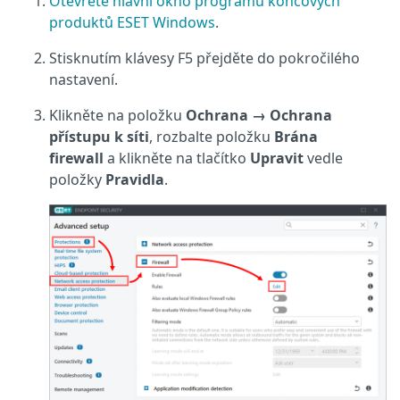
Otevřete hlavní okno programu koncových
produktů ESET Windows
.
Stisknutím klávesy F5 přejděte do pokročilého
nastavení.
Klikněte na položku
Ochrana → Ochrana
přístupu k síti
, rozbalte položku
Brána
firewall
a klikněte na tlačítko
Upravit
vedle
položky
Pravidla
.