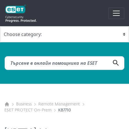
Business
Remote Management
ESET PROTECT On-Prem
KB7710