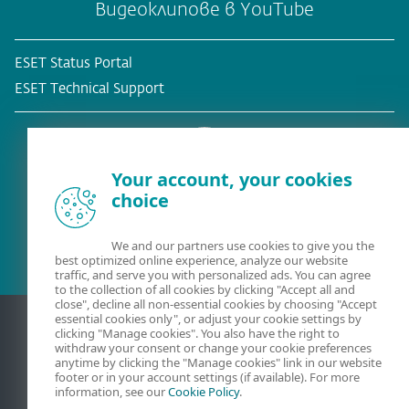
Видеоклипове в YouTube
ESET Status Portal
ESET Technical Support
Your account, your cookies
choice
Съществуващ клиент?
We and our partners use cookies to give you the
best optimized online experience, analyze our website
traffic, and serve you with personalized ads. You can agree
to the collection of all cookies by clicking "Accept all and
close", decline all non-essential cookies by choosing "Accept
essential cookies only", or adjust your cookie settings by
clicking "Manage cookies". You also have the right to
withdraw your consent or change your cookie preferences
anytime by clicking the "Manage cookies" link in our website
footer or in your account settings (if available). For more
information, see our
Cookie Policy
.