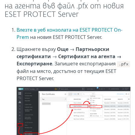
на агента във файл .pfx от новия
ESET PROTECT Server
Влезте в уеб конзолата на ESET PROTECT On-
Prem
на новия ESET PROTECT Server.
Щракнете върху
Още
→
Партньорски
сертификати
→
Сертификат на агента →
Експортиране
. Запишете експортирания
.pfx
файл на място, достъпно от текущия ESET
PROTECT Server.