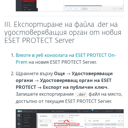
III. Експортиране на файла .der на
удостоверяващия орган от новия
ESET PROTECT Server
Влезте в уеб конзолата на ESET PROTECT On-
Prem
на новия ESET PROTECT Server.
Щракнете върху
Още
→
Удостоверяващи
органи
→
Удостоверяващ орган на ESET
PROTECT →
Експорт на публичен ключ
.
Запишете експортирания
файл на място,
.der
достъпно от текущия ESET PROTECT Server.