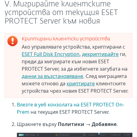
V. Мигрирайте клиентските
устройства от текущия ESET
PROTECT Server към новия
Криптирани клиентски устройства
Ако управлявате устройства, криптирани с
ESET Full Disk Encryption
,
декриптирайте
ги,
преди да мигрирате към новия ESET
PROTECT Server, за да избегнете загубата на
данни за възстановяване
. След миграцията
можете отново да
криптирате
клиентските
устройства чрез новия ESET PROTECT Server.
Влезте в уеб конзолата на ESET PROTECT On-
Prem
на текущия ESET PROTECT Server.
Щракнете върху
Политики
→
Добавяне
.