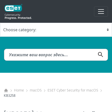
Home
macOS
ESET Cyber Security for macOS
KB3258