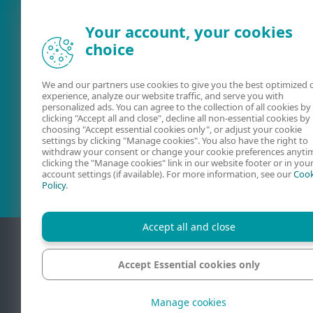
Your account, your cookies
choice
We and our partners use cookies to give you the best optimized 
experience, analyze our website traffic, and serve you with
personalized ads. You can agree to the collection of all cookies by
clicking "Accept all and close", decline all non-essential cookies by
choosing "Accept essential cookies only", or adjust your cookie
Ghiduri de
Forum ESET
settings by clicking "Manage cookies". You also have the right to
utilizare
withdraw your consent or change your cookie preferences anyti
clicking the "Manage cookies" link in our website footer or in you
account settings (if available). For more information, see our
Cook
Policy
.
Accept all and close
Accept Essential cookies only
Contact
Manage cookies
© 1992 - 2026 ES