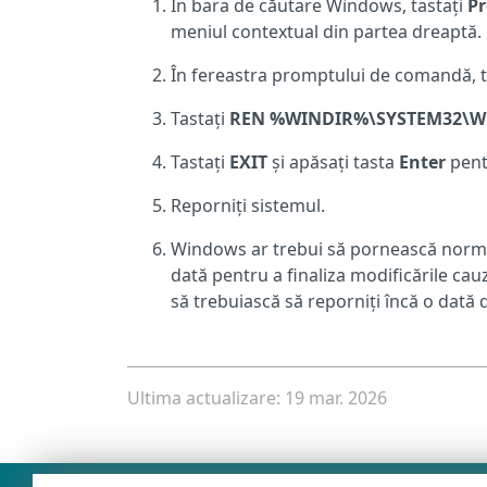
În bara de căutare Windows, tastați
P
meniul contextual din partea dreaptă.
În fereastra promptului de comandă, t
Tastați
REN %WINDIR%\SYSTEM32\W
Tastați
EXIT
și apăsați tasta
Enter
pent
Reporniți sistemul.
Windows ar trebui să pornească normal, 
dată pentru a finaliza modificările ca
să trebuiască să reporniți încă o dat
Ultima actualizare: 19 mar. 2026