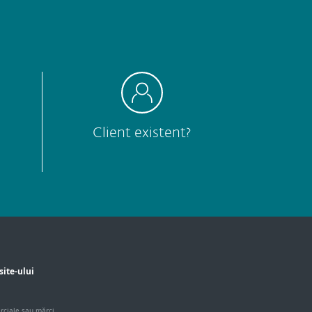
Client existent?
site-ului
erciale sau mărci