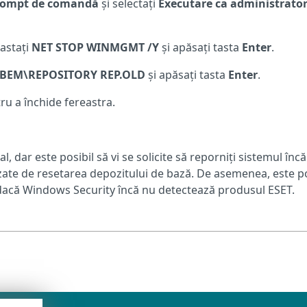
rompt de comandă
și selectați
Executare ca administrato
astați
NET STOP WINMGMT /Y
și apăsați tasta
Enter
.
BEM\REPOSITORY REP.OLD
și apăsați tasta
Enter
.
ru a închide fereastra.
dar este posibil să vi se solicite să reporniți sistemul încă
uzate de resetarea depozitului de bază. De asemenea, este po
ă dacă Windows Security încă nu detectează produsul ESET.