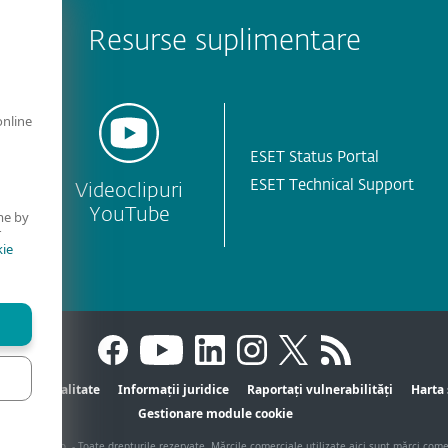
Resurse suplimentare
online
ESET Status Portal
ESET Technical Support
Videoclipuri
YouTube
me by
r
ie
Confidențialitate
Informații juridice
Raportați vulnerabilități
Harta 
Gestionare module cookie
ET, spol. s r.o. - Toate drepturile rezervate. Mărcile comerciale utilizate aici sunt mărci com