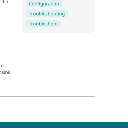
r
din
Configuration
Troubleshooting
Troubleshoot
 o
sibil