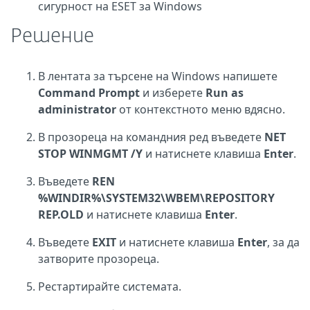
сигурност на ESET за Windows
Решение
В лентата за търсене на Windows напишете
Command Prompt
и изберете
Run as
administrator
от контекстното меню вдясно.
В прозореца на командния ред въведете
NET
STOP WINMGMT /Y
и натиснете клавиша
Enter
.
Въведете
REN
%WINDIR%\SYSTEM32\WBEM\REPOSITORY
REP.OLD
и натиснете клавиша
Enter
.
Въведете
EXIT
и натиснете клавиша
Enter
, за да
затворите прозореца.
Рестартирайте системата.