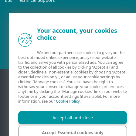
ESET Technical Support
Your account, your cookies
choice
Съществуващ клиент?
We and our partners use cookies to give you the
best optimized online experience, analyze our website
traffic, and serve you with personalized ads. You can agree
to the collection of all cookies by clicking "Accept all and
close", decline all non-essential cookies by choosing "Accept
essential cookies only", or adjust your cookie settings by
clicking "Manage cookies". You also have the right to
withdraw your consent or change your cookie preferences
anytime by clicking the "Manage cookies" link in our website
footer or in your account settings (if available). For more
information, see our
Cookie Policy
.
Accept all and close
Свържете
Поверителност
Правна информация
Докладване на уязвимости
Карта сайта
Accept Essential cookies only