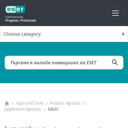
Apps and Tools
Product Agnostic
Application Agnostic
KB217