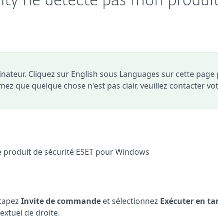
ity ne détecte pas mon produi
dinateur. Cliquez sur English sous Languages sur cette page
timez que quelque chose n'est pas clair, veuillez contacter vo
e produit de sécurité ESET pour Windows
 tapez
Invite de commande
et sélectionnez
Exécuter en ta
xtuel de droite.