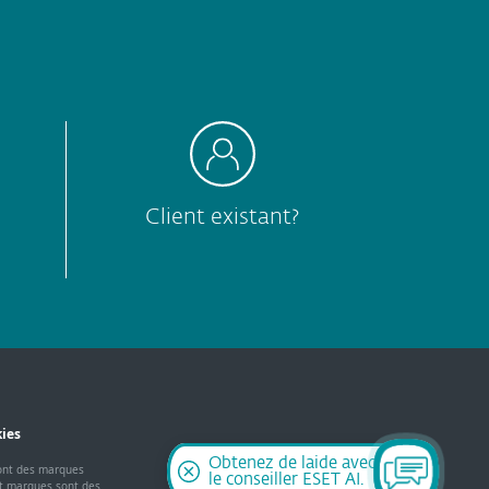
Client existant?
kies
Obtenez de laide avec
sont des marques
le conseiller ESET AI.
et marques sont des