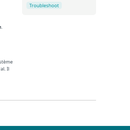
Troubleshoot
e
.
ystème
l. Il