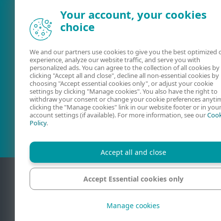
Your account, your cookies
choice
We and our partners use cookies to give you the best optimized 
experience, analyze our website traffic, and serve you with
personalized ads. You can agree to the collection of all cookies by
clicking "Accept all and close", decline all non-essential cookies by
choosing "Accept essential cookies only", or adjust your cookie
settings by clicking "Manage cookies". You also have the right to
Aide en ligne
Forum ESET
withdraw your consent or change your cookie preferences anyti
clicking the "Manage cookies" link in our website footer or in you
account settings (if available). For more information, see our
Cook
Policy
.
Accept all and close
Accept Essential cookies only
Conta
Manage cookies
© 1992-2026 ESE
commerciales ou de