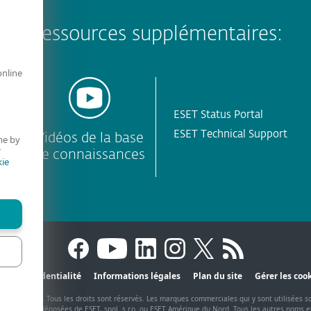
Ressources supplémentaires:
online
ESET Status Portal
ESET Technical Support
Vidéos de la base
me by
r
de connaissances
ie
ct
Confidentialité
Informations légales
Plan du site
Gérer les coo
T, spol. s r.o. Tous les droits sont réservés. Les marques commerciales qui y sont utilisées 
s marques déposées de ESET, spol. s r.o. ou ESET Amérique du Nord. Tous les autres noms 