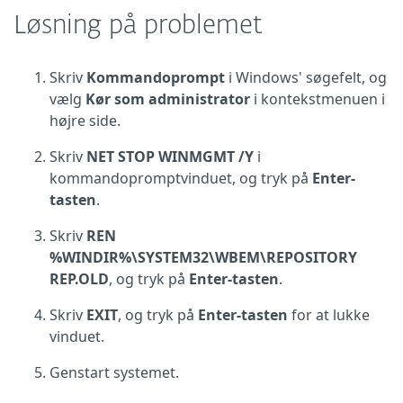
Løsning på problemet
Skriv
Kommandoprompt
i Windows' søgefelt, og
vælg
Kør som administrator
i kontekstmenuen i
højre side.
Skriv
NET STOP WINMGMT /Y
i
kommandopromptvinduet, og tryk på
Enter-
tasten
.
Skriv
REN
%WINDIR%\SYSTEM32\WBEM\REPOSITORY
REP.OLD
, og tryk på
Enter-tasten
.
Skriv
EXIT
, og tryk på
Enter-tasten
for at lukke
vinduet.
Genstart systemet.