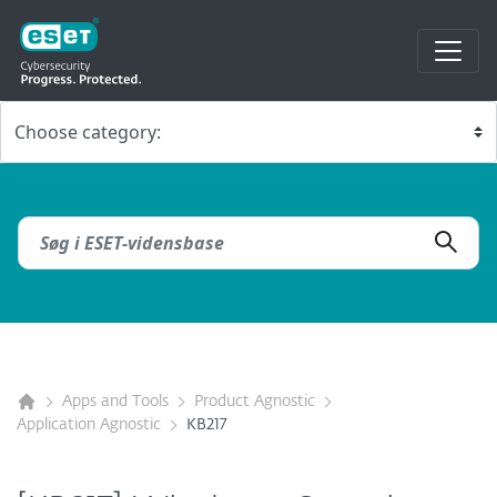
Apps and Tools
Product Agnostic
Application Agnostic
KB217