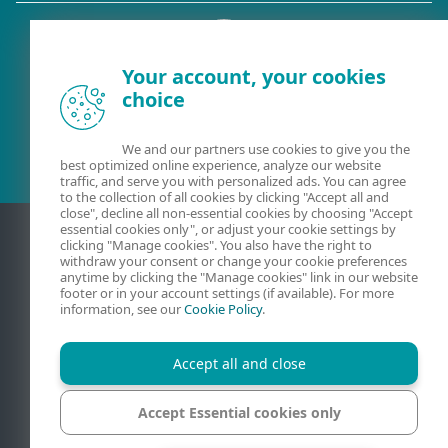
Your account, your cookies
choice
Eksisterende kunde?
We and our partners use cookies to give you the
best optimized online experience, analyze our website
traffic, and serve you with personalized ads. You can agree
to the collection of all cookies by clicking "Accept all and
close", decline all non-essential cookies by choosing "Accept
essential cookies only", or adjust your cookie settings by
clicking "Manage cookies". You also have the right to
withdraw your consent or change your cookie preferences
anytime by clicking the "Manage cookies" link in our website
footer or in your account settings (if available). For more
information, see our
Cookie Policy
.
Accept all and close
Kontakt
Beskyttelse af personlige oplysninger
Juridiske oplysninger
Rapportér sårbarheder
Oversigt
Accept Essential cookies only
Administrer cookies