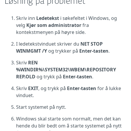
Løsning på problemet
Skriv inn
Ledetekst
i søkefeltet i Windows, og
velg
Kjør som administrator
fra
kontekstmenyen på høyre side.
I ledetekstvinduet skriver du
NET STOP
WINMGMT /Y
og trykker på
Enter-tasten
.
Skriv
REN
%WINDIR%\SYSTEM32\WBEM\REPOSITORY
REP.OLD
og trykk på
Enter-tasten
.
Skriv
EXIT
, og trykk på
Enter-tasten
for å lukke
vinduet.
Start systemet på nytt.
Windows skal starte som normalt, men det kan
hende du blir bedt om å starte systemet på nytt