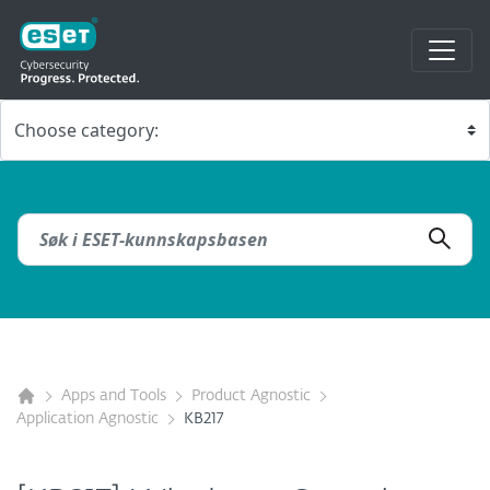
Apps and Tools
Product Agnostic
Application Agnostic
KB217