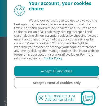
Your account, your cookies
choice
Eksisterende kunde?
We and our partners use cookies to give you the
best optimized online experience, analyze our website
traffic, and serve you with personalized ads. You can agree
to the collection of all cookies by clicking "Accept all and
close", decline all non-essential cookies by choosing "Accept
essential cookies only", or adjust your cookie settings by
clicking "Manage cookies". You also have the right to
withdraw your consent or change your cookie preferences
anytime by clicking the "Manage cookies" link in our website
footer or in your account settings (if available). For more
information, see our
Cookie Policy
.
Accept all and close
Kontakt
Personvern
Juridisk informasjon
Accept Essential cookies only
Rapporter sårbarheter
Nettstedskart
Administrer informasjonskapsler
Manage cookies
Chat med ESET AI
© 1992 - 2026 ESET, spol. s r.o. - Med enerett. Varemerkene som brukes i dette, er
Advisor for støtte
varemerker eller registrerte varemerker for ESET, spol. s r.o. eller ESET North America.
Alle andre navn og varemerker er registrerte varemerker for sine respektive selskaper.