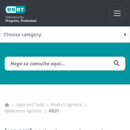
Apps and Tools
Product Agnostic
Application Agnostic
KB217