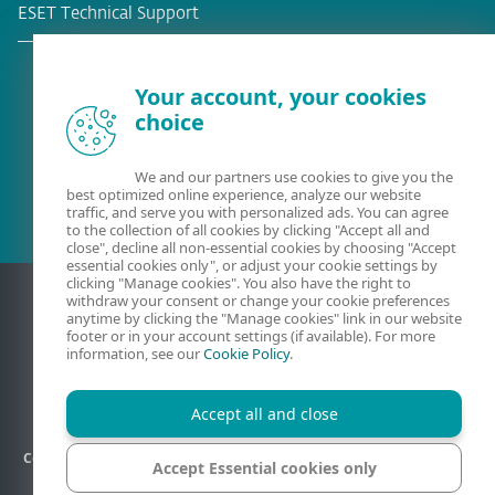
ESET Technical Support
Your account, your cookies
choice
¿Ya es cliente?
We and our partners use cookies to give you the
best optimized online experience, analyze our website
traffic, and serve you with personalized ads. You can agree
to the collection of all cookies by clicking "Accept all and
close", decline all non-essential cookies by choosing "Accept
essential cookies only", or adjust your cookie settings by
clicking "Manage cookies". You also have the right to
withdraw your consent or change your cookie preferences
anytime by clicking the "Manage cookies" link in our website
footer or in your account settings (if available). For more
information, see our
Cookie Policy
.
Accept all and close
Código de ética
Privacidad
Política de la Calidad
Contacto
Accept Essential cookies only
Información legal
Mapa del sitio
Administrar cookies