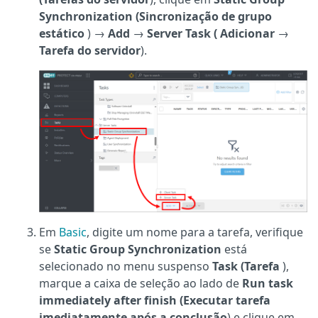
Synchronization (Sincronização de grupo
estático
) →
Add
→
Server Task (
Adicionar
→
Tarefa do servidor
).
Em
Basic
, digite um nome para a tarefa, verifique
se
Static Group Synchronization
está
selecionado no menu suspenso
Task (Tarefa
),
marque a caixa de seleção ao lado de
Run task
immediately after finish (Executar tarefa
imediatamente após a conclusão
) e clique em