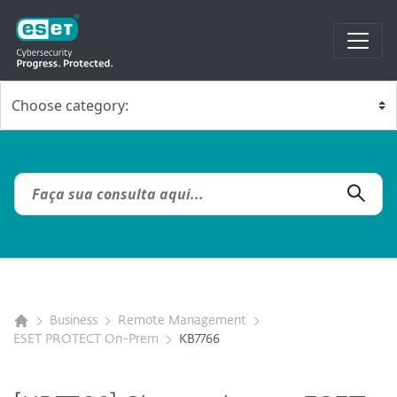
Business
Remote Management
ESET PROTECT On-Prem
KB7766