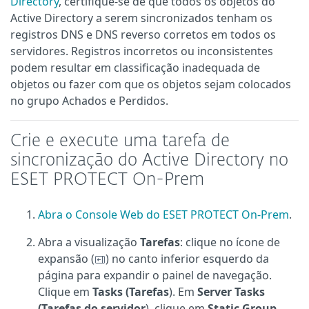
Directory
, certifique-se de que todos os objetos do
Active Directory a serem sincronizados tenham os
registros DNS e DNS reverso corretos em todos os
servidores. Registros incorretos ou inconsistentes
podem resultar em classificação inadequada de
objetos ou fazer com que os objetos sejam colocados
no grupo Achados e Perdidos.
Crie e execute uma tarefa de
sincronização do Active Directory no
ESET PROTECT On-Prem
Abra o Console Web do ESET PROTECT On-Prem
.
Abra a visualização
Tarefas
: clique no ícone de
expansão (
) no canto inferior esquerdo da
página para expandir o painel de navegação.
Clique em
Tasks (Tarefas
). Em
Server Tasks
(Tarefas do servidor
), clique em
Static Group