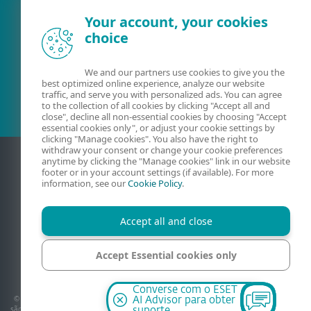
Your account, your cookies
choice
Cliente atual?
We and our partners use cookies to give you the
best optimized online experience, analyze our website
traffic, and serve you with personalized ads. You can agree
to the collection of all cookies by clicking "Accept all and
close", decline all non-essential cookies by choosing "Accept
essential cookies only", or adjust your cookie settings by
clicking "Manage cookies". You also have the right to
withdraw your consent or change your cookie preferences
anytime by clicking the "Manage cookies" link in our website
footer or in your account settings (if available). For more
information, see our
Cookie Policy
.
Accept all and close
Accept Essential cookies only
Contato
Política de privacidade
Avisos jurídicos
Mapa do site
Código de Ética
Gerenciar cookies
Manage cookies
Converse com o ESET
© 1992–2026 ESET, spol. s r.o. – Todos os direitos reservados. As marcas aqui usadas
AI Advisor para obter
são marcas registradas da ESET, spol. s r.o. ou ESET América do Norte. Todos os outros
suporte