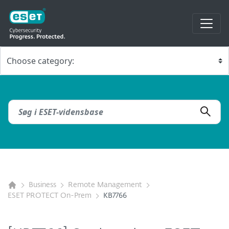
Business
Remote Management
ESET PROTECT On-Prem
KB7766