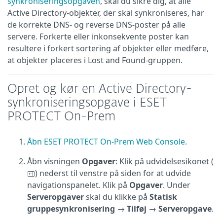
synkroniseringsopgaven
, skal du sikre dig, at alle
Active Directory-objekter, der skal synkroniseres, har
de korrekte DNS- og reverse DNS-poster på alle
servere. Forkerte eller inkonsekvente poster kan
resultere i forkert sortering af objekter eller medføre,
at objekter placeres i Lost and Found-gruppen.
Opret og kør en Active Directory-
synkroniseringsopgave i ESET
PROTECT On-Prem
Åbn ESET PROTECT On-Prem Web Console
.
Åbn visningen
Opgaver
: Klik på udvidelsesikonet (
) nederst til venstre på siden for at udvide
navigationspanelet. Klik på
Opgaver
. Under
Serveropgaver
skal du klikke på
Statisk
gruppesynkronisering
→
Tilføj
→
Serveropgave
.