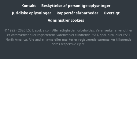
Kontakt
Beskyttelse af personlige oplysninger
Juridiske oplysninger
Rapportér sårbarheder
Oversigt
Administrer cookies
© 1992 - 2026 ESET, spol. s r.o. - Alle rettigheder forbeholdes. Varemærker anvendt her
er varemærker eller registrerede varemærker tilhørende ESET, spol. s r.o. eller ESET
North America. Alle andre navne eller mærker er registrerede varemærker tilhørende
deres respektive ejere.