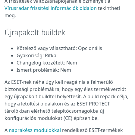
A frissítések változásnaplójának előzményeit a
Vírusradar frissítési információk oldalon
tekintheti
meg.
Újrapakolt buildek
Kötelező vagy választható: Opcionális
Gyakoriság: Ritka
Changelog közzétett: Nem
Ismert problémák: Nem
Az ESET-nek néha úgy kell reagálnia a felmerülő
biztonsági problémákra, hogy egy éles termékverziót
egy újrapakolt buildtel helyettesít. A build repack célja,
hogy a letöltési oldalakon és az ESET PROTECT
tárolókban elérhető telepítőcsomagokba új
konfigurációs modulokat (CE) építsen be.
A
naprakész modulokkal
rendelkező ESET-termékek