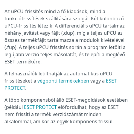
Az uPCU-frissítés mind a fő kiadások, mind a
funkciófrissítések szállítására szolgál. Két különböző
uPCU-frissítés létezik: A differenciális uPCU tartalmaz
néhány javítást vagy fájlt (.dup), míg a teljes uPCU az
összes termékfájlt tartalmazza a modulok kivételével
(.fup). A teljes uPCU frissítés során a program letölti a
legújabb verzió teljes másolatát, és telepíti a meglévő
ESET termékére.
A felhasználók letilthatják az automatikus uPCU
frissítéseket a
végponti termékekben
vagy a
ESET
PROTECT
.
A több komponensből álló ESET-megoldások esetében
(például
ESET PROTECT
előfordulhat, hogy az ESET
nem frissíti a termék verziószámát minden
alkalommal, amikor az egyik komponens frissül.