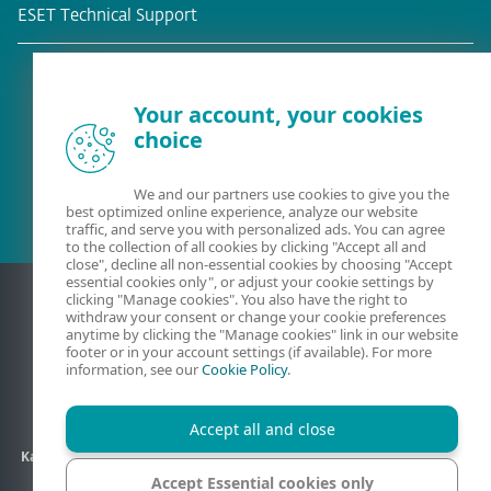
ESET Technical Support
Your account, your cookies
choice
Meglévő ügyfél?
We and our partners use cookies to give you the
best optimized online experience, analyze our website
traffic, and serve you with personalized ads. You can agree
to the collection of all cookies by clicking "Accept all and
close", decline all non-essential cookies by choosing "Accept
essential cookies only", or adjust your cookie settings by
clicking "Manage cookies". You also have the right to
withdraw your consent or change your cookie preferences
anytime by clicking the "Manage cookies" link in our website
footer or in your account settings (if available). For more
information, see our
Cookie Policy
.
Accept all and close
Kapcsolat
Adatkezelés
ÁSZF
Partneroldalak
Oldaltérkép
Accept Essential cookies only
Sütik kezelése