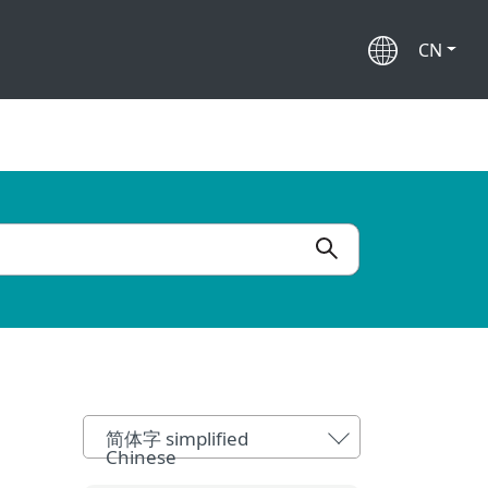
CN
简体字 simplified
Chinese