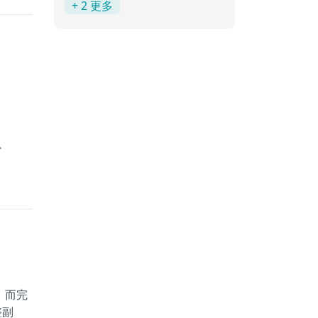
+ 2 更多
、
，而完
整副