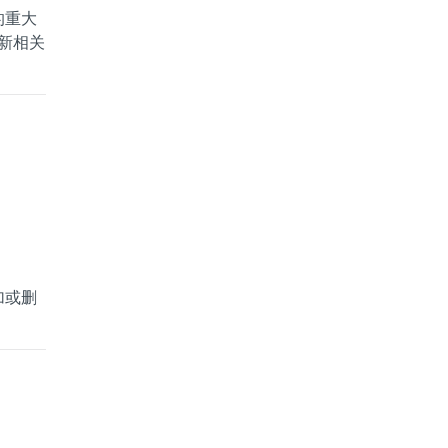
的重大
新相关
加或删