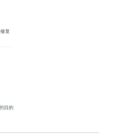
热修复
的目的
。