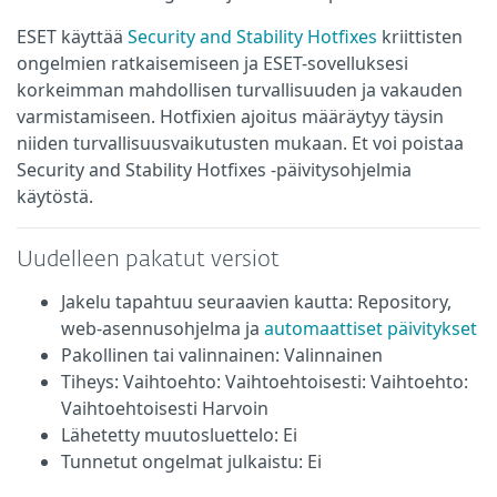
ESET käyttää
Security and Stability Hotfixes
kriittisten
ongelmien ratkaisemiseen ja ESET-sovelluksesi
korkeimman mahdollisen turvallisuuden ja vakauden
varmistamiseen. Hotfixien ajoitus määräytyy täysin
niiden turvallisuusvaikutusten mukaan. Et voi poistaa
Security and Stability Hotfixes -päivitysohjelmia
käytöstä.
Uudelleen pakatut versiot
Jakelu tapahtuu seuraavien kautta: Repository,
web-asennusohjelma ja
automaattiset päivitykset
Pakollinen tai valinnainen: Valinnainen
Tiheys: Vaihtoehto: Vaihtoehtoisesti: Vaihtoehto:
Vaihtoehtoisesti Harvoin
Lähetetty muutosluettelo: Ei
Tunnetut ongelmat julkaistu: Ei