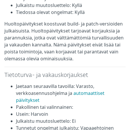
Julkaistu muutosluettelo: Kyllä
Tiedossa olevat ongelmat: Kyllä
Huoltopäivitykset koostuvat build- ja patch-versioiden
julkaisuista. Huoltopäivitykset tarjoavat korjauksia ja
parannuksia, jotka ovat välttämättömiä turvallisuuden
ja vakauden kannalta. Nämä päivitykset eivät lisää tai
poista toimintoja, vaan korjaavat tai parantavat vain
olemassa olevia ominaisuuksia.
Tietoturva- ja vakauskorjaukset
Jaetaan seuraavilla tavoilla: Varasto,
verkkoasennusohjelma ja
automaattiset
päivitykset
Pakollinen tai valinnainen:
Usein: Harvoin
Julkaistu muutosluettelo: Ei
Tunnetut ongelmat julkaistu: Vapaaehtoinen