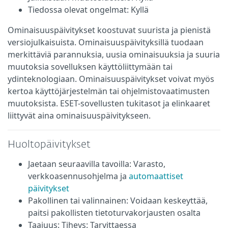
Tiedossa olevat ongelmat: Kyllä
Ominaisuuspäivitykset koostuvat suurista ja pienistä
versiojulkaisuista. Ominaisuuspäivityksillä tuodaan
merkittäviä parannuksia, uusia ominaisuuksia ja suuria
muutoksia sovelluksen käyttöliittymään tai
ydinteknologiaan. Ominaisuuspäivitykset voivat myös
kertoa käyttöjärjestelmän tai ohjelmistovaatimusten
muutoksista. ESET-sovellusten tukitasot ja elinkaaret
liittyvät aina ominaisuuspäivitykseen.
Huoltopäivitykset
Jaetaan seuraavilla tavoilla: Varasto,
verkkoasennusohjelma ja
automaattiset
päivitykset
Pakollinen tai valinnainen: Voidaan keskeyttää,
paitsi pakollisten tietoturvakorjausten osalta
Taajuus: Tiheys: Tarvittaessa