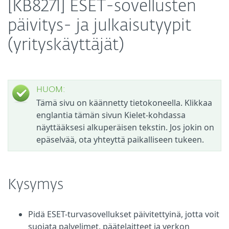
[KB8271] ESET-sovellusten
päivitys- ja julkaisutyypit
(yrityskäyttäjät)
HUOM:
Tämä sivu on käännetty tietokoneella. Klikkaa
englantia tämän sivun Kielet-kohdassa
näyttääksesi alkuperäisen tekstin. Jos jokin on
epäselvää, ota yhteyttä paikalliseen tukeen.
Kysymys
Pidä ESET-turvasovellukset päivitettyinä, jotta voit
suojata palvelimet, päätelaitteet ja verkon