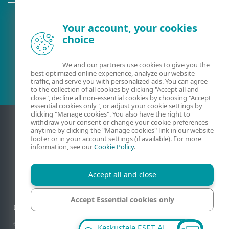
Your account, your cookies
choice
Olemassa oleva asiakas?
We and our partners use cookies to give you the
best optimized online experience, analyze our website
traffic, and serve you with personalized ads. You can agree
to the collection of all cookies by clicking "Accept all and
close", decline all non-essential cookies by choosing "Accept
essential cookies only", or adjust your cookie settings by
clicking "Manage cookies". You also have the right to
withdraw your consent or change your cookie preferences
anytime by clicking the "Manage cookies" link in our website
footer or in your account settings (if available). For more
information, see our
Cookie Policy
.
Accept all and close
Yhteydenotto
Privaatsus
Oikeudelliset tiedot
Accept Essential cookies only
Ilmoita haavoittuvuuksista
Sivukartta
Evästeiden hallinta
Manage cookies
© 1992 - 2026 ESET, spol. s r.o. - Kaikki oikeudet pidätetään. Käytetyt tavaramerkit
Keskustele ESET AI