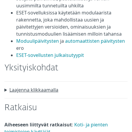
uusimmilta tunnetuilta uhkilta
ESET-sovelluksissa käytetään modulaarista
rakennetta, joka mahdollistaa uusien ja
päivitettyjen versioiden, ominaisuuksien ja
tunnistusmoduulien lisäämisen milloin tahansa
Moduulipäivitysten
ja
automaattisten päivitysten
ero
ESET-sovellusten julkaisutyypit
Yksityiskohdat
Laajenna klikkaamalla
Ratkaisu
Aiheeseen liittyvät ratkaisut
:
Koti- ja pienten
toimistojen käyttäjät