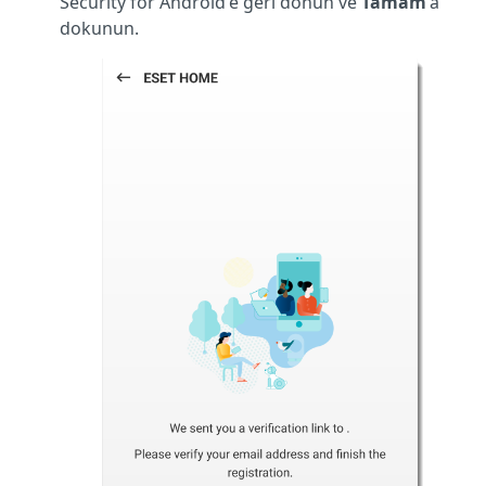
Security for Android'e geri dönün ve
Tamam
'a
dokunun.