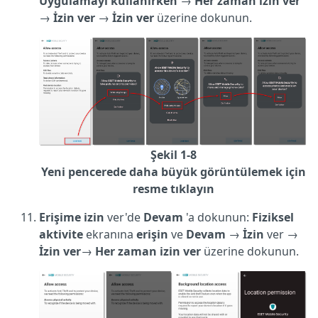
Uygulamayı kullanırken
→
Her zaman izin ver
→
İzin
ver
→
İzin ver
üzerine dokunun.
Şekil 1-8
Yeni pencerede daha büyük görüntülemek için
resme tıklayın
Erişime izin
ver'de
Devam
'a dokunun:
Fiziksel
aktivite
ekranına
erişin
ve
Devam
→
İzin
ver →
İzin
ver
→
Her zaman izin ver
üzerine dokunun.