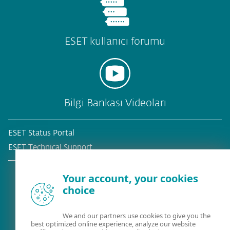
ESET kullanıcı forumu
Bilgi Bankası Videoları
ESET Status Portal
ESET Technical Support
Your account, your cookies
choice
Mevcut müşteri mi?
We and our partners use cookies to give you the
best optimized online experience, analyze our website