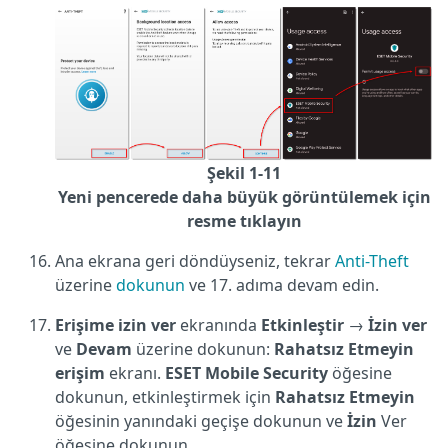
Şekil 1-11
Yeni pencerede daha büyük görüntülemek için
resme tıklayın
Ana ekrana geri döndüyseniz, tekrar
Anti-Theft
üzerine
dokunun
ve 17. adıma devam edin.
Erişime
izin
ver
ekranında
Etkinleştir
→
İzin
ver
ve
Devam
üzerine dokunun:
Rahatsız Etmeyin
erişim
ekranı.
ESET Mobile Security
öğesine
dokunun, etkinleştirmek için
Rahatsız Etmeyin
öğesinin yanındaki geçişe dokunun ve
İzin
Ver
öğesine dokunun.