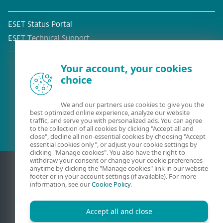
ESET Status Portal
ESET Technical Support
Your account, your cookies
choice
Cliente atual?
We and our partners use cookies to give you the
best optimized online experience, analyze our website
traffic, and serve you with personalized ads. You can agree
to the collection of all cookies by clicking "Accept all and
close", decline all non-essential cookies by choosing "Accept
essential cookies only", or adjust your cookie settings by
clicking "Manage cookies". You also have the right to
withdraw your consent or change your cookie preferences
anytime by clicking the "Manage cookies" link in our website
footer or in your account settings (if available). For more
information, see our
Cookie Policy
.
Accept all and close