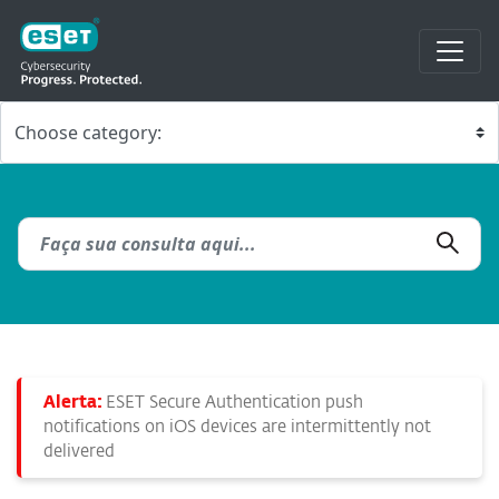
Alerta:
ESET Secure Authentication push
notifications on iOS devices are intermittently not
delivered