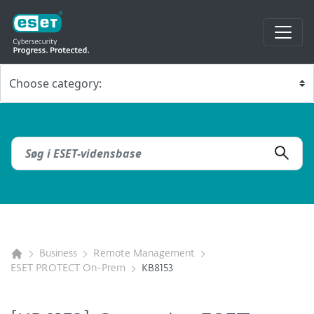
Business
Remote Management
ESET PROTECT On-Prem
KB8153