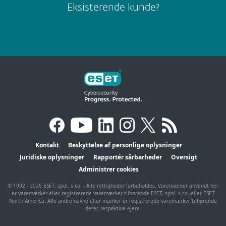
Eksisterende kunde?
Kontakt
Beskyttelse af personlige oplysninger
Juridiske oplysninger
Rapportér sårbarheder
Oversigt
Administrer cookies
© 1992 - 2026 ESET, spol. s r.o. - Alle rettigheder forbeholdes. Varemærker anvendt her
er varemærker eller registrerede varemærker tilhørende ESET, spol. s r.o. eller ESET
North America. Alle andre navne eller mærker er registrerede varemærker tilhørende
deres respektive ejere.