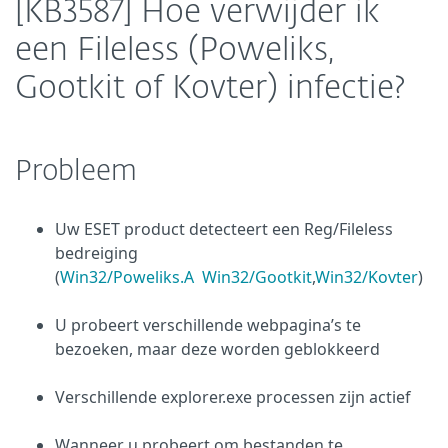
[KB3587] Hoe verwijder ik
een Fileless (Poweliks,
Gootkit of Kovter) infectie?
Probleem
Uw ESET product detecteert een Reg/Fileless
bedreiging
(
Win32/Poweliks.A
Win32/Gootkit
,
Win32/Kovter
)
U probeert verschillende webpagina’s te
bezoeken, maar deze worden geblokkeerd
Verschillende explorer.exe processen zijn actief
Wanneer u probeert om bestanden te